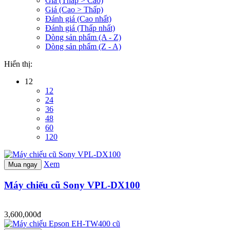
Giá (Thấp > Cao)
Giá (Cao > Thấp)
Đánh giá (Cao nhất)
Đánh giá (Thấp nhất)
Dòng sản phẩm (A - Z)
Dòng sản phẩm (Z - A)
Hiển thị:
12
12
24
36
48
60
120
Xem
Mua ngay
Máy chiếu cũ Sony VPL-DX100
3,600,000đ