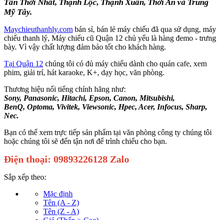
Tân Thới Nhất, Thạnh Lộc, Thạnh Xuân, Thới An và Trung
Mỹ Tây.
Maychieuthanhly.com
bán sỉ, bán lẻ máy chiếu đã qua sử dụng, máy
chiếu thanh lý, Máy chiếu cũ Quận 12 chủ yếu là hàng đemo - trưng
bày. Vì vậy chất lượng đảm bảo tốt cho khách hàng.
Tại Quận 12
chúng tôi có đủ máy chiếu dành cho quán cafe, xem
phim, giải trí, hát karaoke, K+, dạy học, văn phòng.
Thương hiệu nổi tiếng chính hãng như:
Sony, Panasonic, Hitachi, Epson, Canon, Mitsubishi,
BenQ, Optoma, Vivitek, Viewsonic, Hpec, Acer, Infocus, Sharp,
Nec.
Bạn có thể xem trực tiếp sản phẩm tại văn phòng công ty chúng tôi
hoặc chúng tôi sẽ đến tận nơi để trình chiếu cho bạn.
Điện thoại: 09893226128 Zalo
Sắp xếp theo:
Mặc định
Tên (A - Z)
Tên (Z - A)