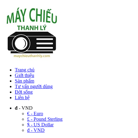
Trang chủ
Giới thiệu
Sản phẩm
Tư vấn người dùng
Đời sống
Liên hệ
đ
- VND
€ - Euro
£ - Pound Sterling
$ - US Dollar
đ - VND