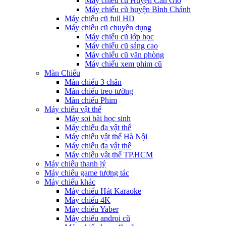
Máy chiếu cũ Huyện Cần Giờ
Máy chiếu cũ huyện Bình Chánh
Máy chiếu cũ full HD
Máy chiếu cũ chuyên dụng
Máy chiếu cũ lớp học
Máy chiếu cũ sáng cao
Máy chiếu cũ văn phòng
Máy chiếu xem phim cũ
Màn Chiếu
Màn chiếu 3 chân
Màn chiếu treo tường
Màn chiếu Phim
Máy chiếu vật thể
Máy soi bài học sinh
Máy chiếu đa vật thể
Máy chiếu vật thể Hà Nội
Máy chiếu đa vật thể
Máy chiếu vật thể TP.HCM
Máy chiếu thanh lý
Máy chiếu game tương tác
Máy chiếu khác
Máy chiếu Hát Karaoke
Máy chiếu 4K
Máy chiếu Yaber
Máy chiếu androi cũ