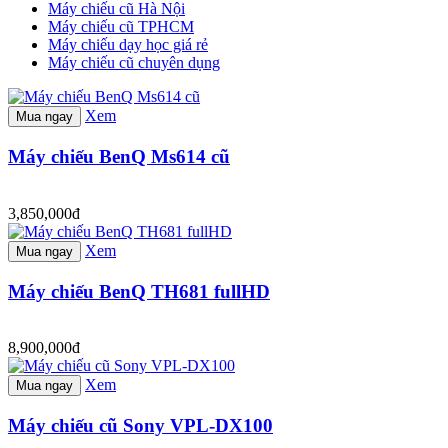
Máy chiếu cũ Hà Nội
Máy chiếu cũ TPHCM
Máy chiếu dạy học giá rẻ
Máy chiếu cũ chuyên dụng
Xem
Mua ngay
Máy chiếu BenQ Ms614 cũ
3,850,000đ
Xem
Mua ngay
Máy chiếu BenQ TH681 fullHD
8,900,000đ
Xem
Mua ngay
Máy chiếu cũ Sony VPL-DX100