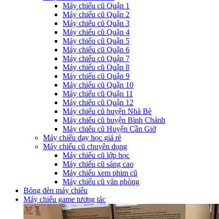
Máy chiếu cũ Quận 1
Máy chiếu cũ Quận 2
Máy chiếu cũ Quận 3
Máy chiếu cũ Quận 4
Máy chiếu cũ Quận 5
Máy chiếu cũ Quận 6
Máy chiếu cũ Quận 7
Máy chiếu cũ Quận 8
Máy chiếu cũ Quận 9
Máy chiếu cũ Quận 10
Máy chiếu cũ Quận 11
Máy chiếu cũ Quận 12
Máy chiếu cũ huyện Nhà Bè
Máy chiếu cũ huyện Bình Chánh
Máy chiếu cũ Huyện Cần Giờ
Máy chiếu dạy học giá rẻ
Máy chiếu cũ chuyên dụng
Máy chiếu cũ lớp học
Máy chiếu cũ sáng cao
Máy chiếu xem phim cũ
Máy chiếu cũ văn phòng
Bóng đèn máy chiếu
Máy chiếu game tương tác