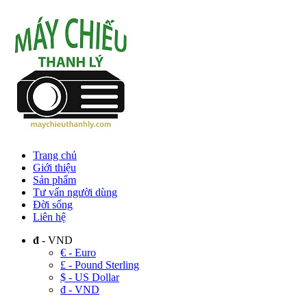
Trang chủ
Giới thiệu
Sản phẩm
Tư vấn người dùng
Đời sống
Liên hệ
đ
- VND
€ - Euro
£ - Pound Sterling
$ - US Dollar
đ - VND