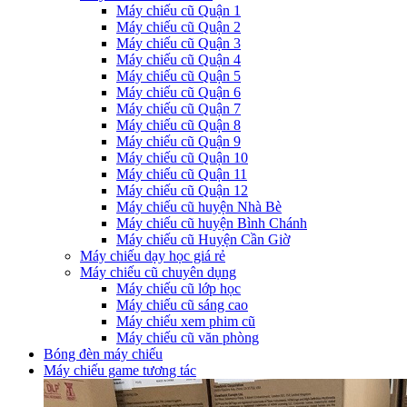
Máy chiếu cũ Quận 1
Máy chiếu cũ Quận 2
Máy chiếu cũ Quận 3
Máy chiếu cũ Quận 4
Máy chiếu cũ Quận 5
Máy chiếu cũ Quận 6
Máy chiếu cũ Quận 7
Máy chiếu cũ Quận 8
Máy chiếu cũ Quận 9
Máy chiếu cũ Quận 10
Máy chiếu cũ Quận 11
Máy chiếu cũ Quận 12
Máy chiếu cũ huyện Nhà Bè
Máy chiếu cũ huyện Bình Chánh
Máy chiếu cũ Huyện Cần Giờ
Máy chiếu dạy học giá rẻ
Máy chiếu cũ chuyên dụng
Máy chiếu cũ lớp học
Máy chiếu cũ sáng cao
Máy chiếu xem phim cũ
Máy chiếu cũ văn phòng
Bóng đèn máy chiếu
Máy chiếu game tương tác