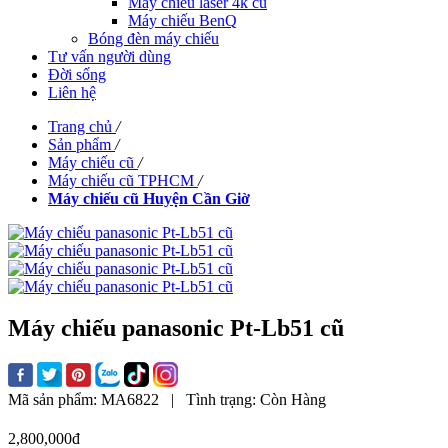
Máy chiếu laser 4k cũ
Máy chiếu BenQ
Bóng đèn máy chiếu
Tư vấn người dùng
Đời sống
Liên hệ
Trang chủ
/
Sản phẩm
/
Máy chiếu cũ
/
Máy chiếu cũ TPHCM
/
Máy chiếu cũ Huyện Cần Giờ
Máy chiếu panasonic Pt-Lb51 cũ
Mã sản phẩm:
MA6822
|
Tình trạng:
Còn Hàng
2,800,000đ