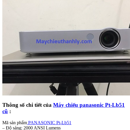
Thông số chi tiết của
Máy chiếu panasonic Pt-Lb51
cũ
:
Mã sản phẩm
PANASONIC Pt-Lb51
– Độ sáng: 2000 ANSI Lumens