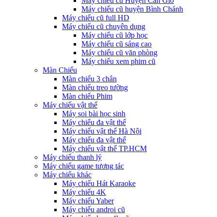
Máy chiếu cũ Huyện Cần Giờ
Máy chiếu cũ huyện Bình Chánh
Máy chiếu cũ full HD
Máy chiếu cũ chuyên dụng
Máy chiếu cũ lớp học
Máy chiếu cũ sáng cao
Máy chiếu cũ văn phòng
Máy chiếu xem phim cũ
Màn Chiếu
Màn chiếu 3 chân
Màn chiếu treo tường
Màn chiếu Phim
Máy chiếu vật thể
Máy soi bài học sinh
Máy chiếu đa vật thể
Máy chiếu vật thể Hà Nội
Máy chiếu đa vật thể
Máy chiếu vật thể TP.HCM
Máy chiếu thanh lý
Máy chiếu game tương tác
Máy chiếu khác
Máy chiếu Hát Karaoke
Máy chiếu 4K
Máy chiếu Yaber
Máy chiếu androi cũ