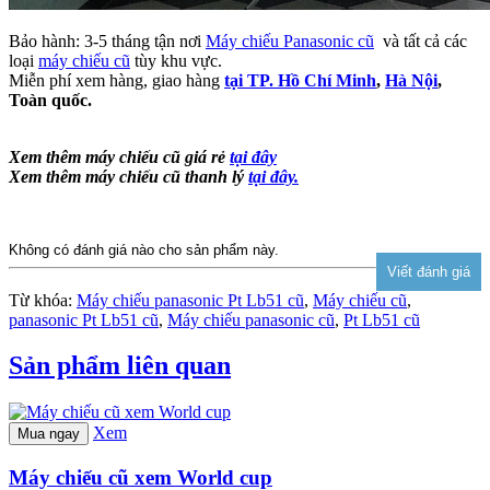
Bảo hành: 3-5 tháng tận nơi
Máy chiếu Panasonic cũ
và tất cả các
loại
máy chiếu cũ
tùy khu vực.
Miễn phí xem hàng, giao hàng
tại TP. Hồ Chí Minh
,
Hà Nội
,
Toàn quốc.
Xem thêm máy chiếu cũ giá rẻ
tại đây
Xem thêm máy chiếu cũ thanh lý
tại đây.
Không có đánh giá nào cho sản phẩm này.
Từ khóa:
Máy chiếu panasonic Pt Lb51 cũ
,
Máy chiếu cũ
,
panasonic Pt Lb51 cũ
,
Máy chiếu panasonic cũ
,
Pt Lb51 cũ
Sản phẩm liên quan
Xem
Mua ngay
Máy chiếu cũ xem World cup