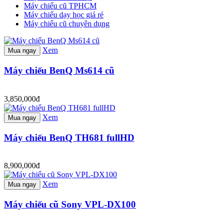
Máy chiếu cũ TPHCM
Máy chiếu dạy học giá rẻ
Máy chiếu cũ chuyên dụng
Xem
Mua ngay
Máy chiếu BenQ Ms614 cũ
3,850,000đ
Xem
Mua ngay
Máy chiếu BenQ TH681 fullHD
8,900,000đ
Xem
Mua ngay
Máy chiếu cũ Sony VPL-DX100