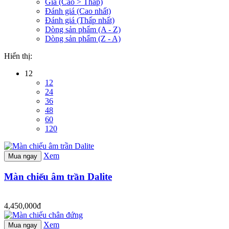
Giá (Cao > Thấp)
Đánh giá (Cao nhất)
Đánh giá (Thấp nhất)
Dòng sản phẩm (A - Z)
Dòng sản phẩm (Z - A)
Hiển thị:
12
12
24
36
48
60
120
Xem
Mua ngay
Màn chiếu âm trần Dalite
4,450,000đ
Xem
Mua ngay