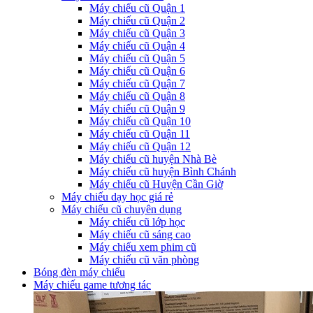
Máy chiếu cũ Quận 1
Máy chiếu cũ Quận 2
Máy chiếu cũ Quận 3
Máy chiếu cũ Quận 4
Máy chiếu cũ Quận 5
Máy chiếu cũ Quận 6
Máy chiếu cũ Quận 7
Máy chiếu cũ Quận 8
Máy chiếu cũ Quận 9
Máy chiếu cũ Quận 10
Máy chiếu cũ Quận 11
Máy chiếu cũ Quận 12
Máy chiếu cũ huyện Nhà Bè
Máy chiếu cũ huyện Bình Chánh
Máy chiếu cũ Huyện Cần Giờ
Máy chiếu dạy học giá rẻ
Máy chiếu cũ chuyên dụng
Máy chiếu cũ lớp học
Máy chiếu cũ sáng cao
Máy chiếu xem phim cũ
Máy chiếu cũ văn phòng
Bóng đèn máy chiếu
Máy chiếu game tương tác