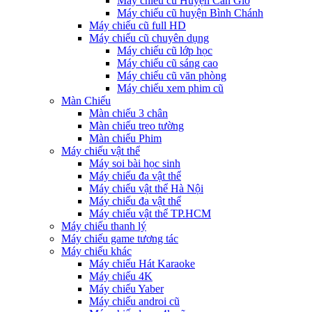
Máy chiếu cũ Huyện Cần Giờ
Máy chiếu cũ huyện Bình Chánh
Máy chiếu cũ full HD
Máy chiếu cũ chuyên dụng
Máy chiếu cũ lớp học
Máy chiếu cũ sáng cao
Máy chiếu cũ văn phòng
Máy chiếu xem phim cũ
Màn Chiếu
Màn chiếu 3 chân
Màn chiếu treo tường
Màn chiếu Phim
Máy chiếu vật thể
Máy soi bài học sinh
Máy chiếu đa vật thể
Máy chiếu vật thể Hà Nội
Máy chiếu đa vật thể
Máy chiếu vật thể TP.HCM
Máy chiếu thanh lý
Máy chiếu game tương tác
Máy chiếu khác
Máy chiếu Hát Karaoke
Máy chiếu 4K
Máy chiếu Yaber
Máy chiếu androi cũ