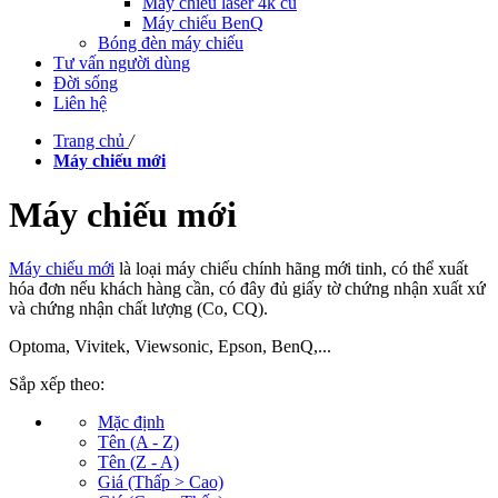
Máy chiếu laser 4k cũ
Máy chiếu BenQ
Bóng đèn máy chiếu
Tư vấn người dùng
Đời sống
Liên hệ
Trang chủ
/
Máy chiếu mới
Máy chiếu mới
Máy chiếu mới
là loại máy chiếu chính hãng mới tinh, có thể xuất
hóa đơn nếu khách hàng cần, có đây đủ giấy tờ chứng nhận xuất xứ
và chứng nhận chất lượng (Co, CQ).
Optoma, Vivitek, Viewsonic, Epson, BenQ,...
Sắp xếp theo:
Mặc định
Tên (A - Z)
Tên (Z - A)
Giá (Thấp > Cao)