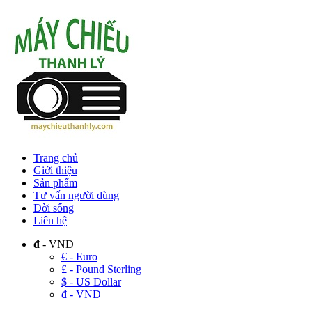
Trang chủ
Giới thiệu
Sản phẩm
Tư vấn người dùng
Đời sống
Liên hệ
đ
- VND
€ - Euro
£ - Pound Sterling
$ - US Dollar
đ - VND