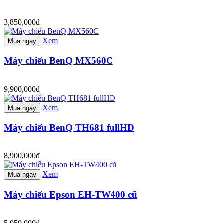
3,850,000đ
Xem
Mua ngay
Máy chiếu BenQ MX560C
9,900,000đ
Xem
Mua ngay
Máy chiếu BenQ TH681 fullHD
8,900,000đ
Xem
Mua ngay
Máy chiếu Epson EH-TW400 cũ
5,050,000đ