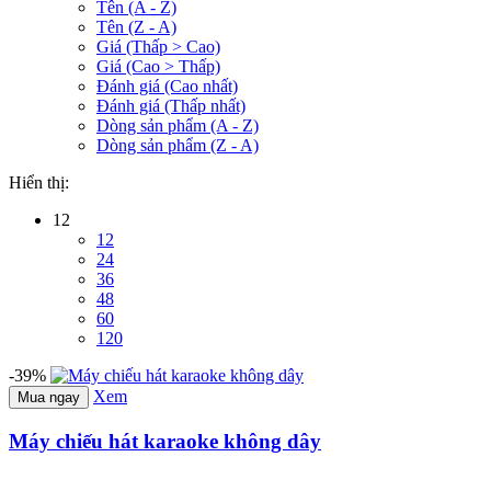
Tên (A - Z)
Tên (Z - A)
Giá (Thấp > Cao)
Giá (Cao > Thấp)
Đánh giá (Cao nhất)
Đánh giá (Thấp nhất)
Dòng sản phẩm (A - Z)
Dòng sản phẩm (Z - A)
Hiển thị:
12
12
24
36
48
60
120
-39%
Xem
Mua ngay
Máy chiếu hát karaoke không dây