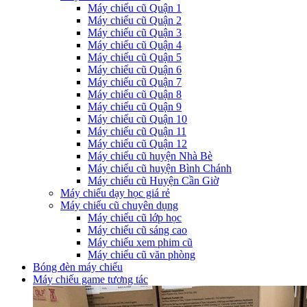
Máy chiếu cũ Quận 1
Máy chiếu cũ Quận 2
Máy chiếu cũ Quận 3
Máy chiếu cũ Quận 4
Máy chiếu cũ Quận 5
Máy chiếu cũ Quận 6
Máy chiếu cũ Quận 7
Máy chiếu cũ Quận 8
Máy chiếu cũ Quận 9
Máy chiếu cũ Quận 10
Máy chiếu cũ Quận 11
Máy chiếu cũ Quận 12
Máy chiếu cũ huyện Nhà Bè
Máy chiếu cũ huyện Bình Chánh
Máy chiếu cũ Huyện Cần Giờ
Máy chiếu dạy học giá rẻ
Máy chiếu cũ chuyên dụng
Máy chiếu cũ lớp học
Máy chiếu cũ sáng cao
Máy chiếu xem phim cũ
Máy chiếu cũ văn phòng
Bóng đèn máy chiếu
Máy chiếu game tương tác