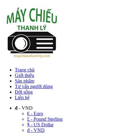
Trang chủ
Giới thiệu
Sản phẩm
Tư vấn người dùng
Đời sống
Liên hệ
đ
- VND
€ - Euro
£ - Pound Sterling
$ - US Dollar
đ - VND