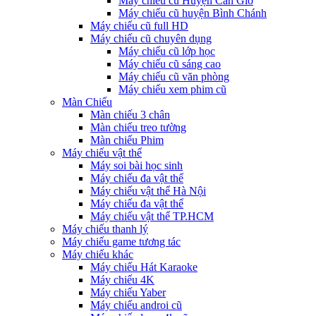
Máy chiếu cũ Huyện Cần Giờ
Máy chiếu cũ huyện Bình Chánh
Máy chiếu cũ full HD
Máy chiếu cũ chuyên dụng
Máy chiếu cũ lớp học
Máy chiếu cũ sáng cao
Máy chiếu cũ văn phòng
Máy chiếu xem phim cũ
Màn Chiếu
Màn chiếu 3 chân
Màn chiếu treo tường
Màn chiếu Phim
Máy chiếu vật thể
Máy soi bài học sinh
Máy chiếu đa vật thể
Máy chiếu vật thể Hà Nội
Máy chiếu đa vật thể
Máy chiếu vật thể TP.HCM
Máy chiếu thanh lý
Máy chiếu game tương tác
Máy chiếu khác
Máy chiếu Hát Karaoke
Máy chiếu 4K
Máy chiếu Yaber
Máy chiếu androi cũ