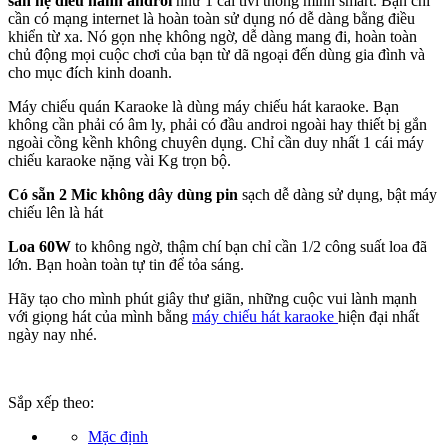
sẵn hệ điều hành androi
như 1 cái tivi thông minh smart. Bạn chỉ
cần có mạng internet là hoàn toàn sử dụng nó dễ dàng bằng điều
khiển từ xa. Nó gọn nhẹ không ngờ, dễ dàng mang đi, hoàn toàn
chủ động mọi cuộc chơi của bạn từ dã ngoại đến dùng gia đình và
cho mục đích kinh doanh.
Máy chiếu quán Karaoke là dùng máy chiếu hát karaoke. Bạn
không cần phải có âm ly, phải có đầu androi ngoài hay thiết bị gắn
ngoài cồng kềnh không chuyên dụng. Chỉ cần duy nhất 1 cái máy
chiếu karaoke nặng vài Kg trọn bộ.
Có sẵn 2 Mic không dây dùng pin
sạch dễ dàng sử dụng, bật máy
chiếu lên là hát
Loa 60W
to không ngờ, thậm chí bạn chỉ cần 1/2 công suất loa đã
lớn. Bạn hoàn toàn tự tin để tỏa sáng.
Hãy tạo cho mình phút giây thư giãn, những cuộc vui lành mạnh
với giọng hát của mình bằng
máy chiếu hát karaoke
hiện đại nhất
ngày nay nhé.
Sắp xếp theo:
Mặc định