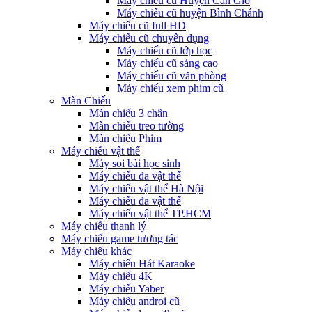
Máy chiếu cũ Huyện Cần Giờ
Máy chiếu cũ huyện Bình Chánh
Máy chiếu cũ full HD
Máy chiếu cũ chuyên dụng
Máy chiếu cũ lớp học
Máy chiếu cũ sáng cao
Máy chiếu cũ văn phòng
Máy chiếu xem phim cũ
Màn Chiếu
Màn chiếu 3 chân
Màn chiếu treo tường
Màn chiếu Phim
Máy chiếu vật thể
Máy soi bài học sinh
Máy chiếu đa vật thể
Máy chiếu vật thể Hà Nội
Máy chiếu đa vật thể
Máy chiếu vật thể TP.HCM
Máy chiếu thanh lý
Máy chiếu game tương tác
Máy chiếu khác
Máy chiếu Hát Karaoke
Máy chiếu 4K
Máy chiếu Yaber
Máy chiếu androi cũ