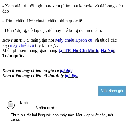
- Xem giải trí, hội nghị hay xem phim, hát karaoke và đá bóng siêu
đẹp
- Trình chiếu 16:9 chuẩn chiếu phim quốc tế
- Dễ sử dụng, dễ lắp đặt, dễ thay thế bóng đèn nếu cần.
Bảo hành
: 3-5 tháng tận nơi
Máy chiếu Epson cũ
và tất cả các
loại
máy chiếu cũ
tùy khu vực.
Miễn phí xem hàng, giao hàng
tại TP. Hồ Chí Minh
,
Hà Nội
,
Toàn quốc.
Xem thêm máy chiếu cũ giá rẻ
tại đây
Xem thêm máy chiếu cũ thanh lý
tại đây.
Bình
3 năm trước
Thực sự rất hài lòng với con máy này. Màu đẹp xuất sắc, nét
căng.