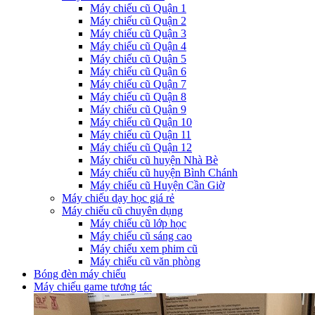
Máy chiếu cũ Quận 1
Máy chiếu cũ Quận 2
Máy chiếu cũ Quận 3
Máy chiếu cũ Quận 4
Máy chiếu cũ Quận 5
Máy chiếu cũ Quận 6
Máy chiếu cũ Quận 7
Máy chiếu cũ Quận 8
Máy chiếu cũ Quận 9
Máy chiếu cũ Quận 10
Máy chiếu cũ Quận 11
Máy chiếu cũ Quận 12
Máy chiếu cũ huyện Nhà Bè
Máy chiếu cũ huyện Bình Chánh
Máy chiếu cũ Huyện Cần Giờ
Máy chiếu dạy học giá rẻ
Máy chiếu cũ chuyên dụng
Máy chiếu cũ lớp học
Máy chiếu cũ sáng cao
Máy chiếu xem phim cũ
Máy chiếu cũ văn phòng
Bóng đèn máy chiếu
Máy chiếu game tương tác