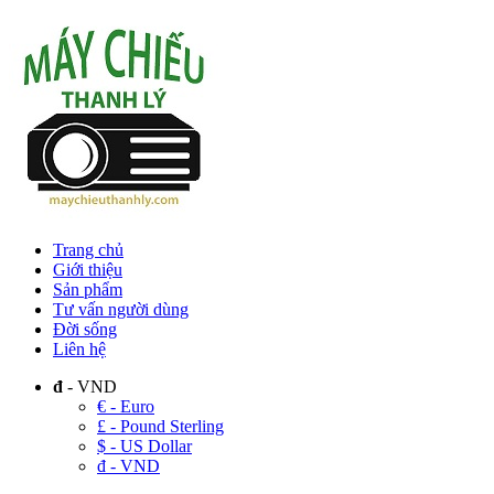
Trang chủ
Giới thiệu
Sản phẩm
Tư vấn người dùng
Đời sống
Liên hệ
đ
- VND
€ - Euro
£ - Pound Sterling
$ - US Dollar
đ - VND