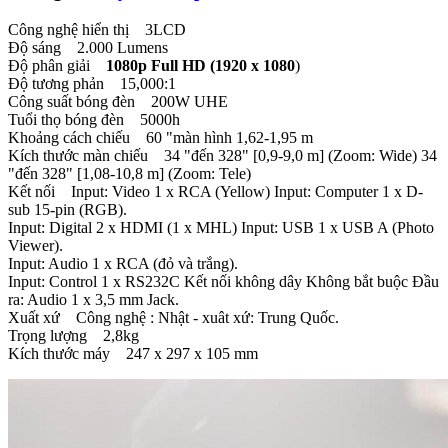
Công nghệ hiển thị 3LCD
Độ sáng 2.000 Lumens
Độ phân giải
1080p Full HD (1920 x 1080
)
Độ tương phản 15,000:1
Công suất bóng đèn 200W UHE
Tuổi thọ bóng đèn 5000h
Khoảng cách chiếu 60 "màn hình 1,62-1,95 m
Kích thước màn chiếu 34 "đến 328" [0,9-9,0 m] (Zoom: Wide) 34
"đến 328" [1,08-10,8 m] (Zoom: Tele)
Kết nối Input: Video 1 x RCA (Yellow) Input: Computer 1 x D-
sub 15-pin (RGB).
Input: Digital 2 x HDMI (1 x MHL) Input: USB 1 x USB A (Photo
Viewer).
Input: Audio 1 x RCA (đỏ và trắng).
Input: Control 1 x RS232C Kết nối không dây Không bắt buộc Đầu
ra: Audio 1 x 3,5 mm Jack.
Xuất xứ Công nghệ : Nhật - xuât xứ: Trung Quốc.
Trọng lượng 2,8kg
Kích thước máy 247 x 297 x 105 mm