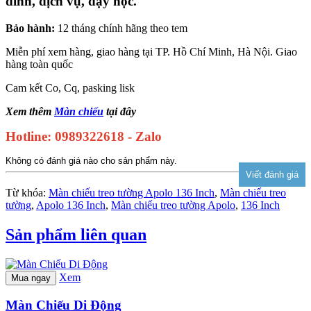
đình, dịch vụ, dạy học.
Bảo hành:
12 tháng chính hãng theo tem
Miễn phí xem hàng, giao hàng tại TP. Hồ Chí Minh, Hà Nội. Giao
hàng toàn quốc
Cam kết Co, Cq, pasking lisk
Xem thêm
Màn chiếu
tại đây
Hotline: 0989322618 - Zalo
Không có đánh giá nào cho sản phẩm này.
Từ khóa:
Màn chiếu treo tường Apolo 136 Inch
,
Màn chiếu treo
tường
,
Apolo 136 Inch
,
Màn chiếu treo tường Apolo
,
136 Inch
Sản phẩm liên quan
Xem
Mua ngay
Màn Chiếu Di Động