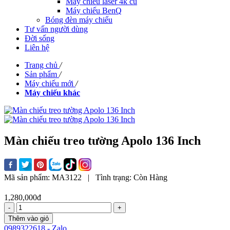
Máy chiếu laser 4k cũ
Máy chiếu BenQ
Bóng đèn máy chiếu
Tư vấn người dùng
Đời sống
Liên hệ
Trang chủ
/
Sản phẩm
/
Máy chiếu mới
/
Máy chiếu khác
Màn chiếu treo tường Apolo 136 Inch
Mã sản phẩm:
MA3122
|
Tình trạng:
Còn Hàng
1,280,000đ
-
+
Thêm vào giỏ
0989322618 - Zalo