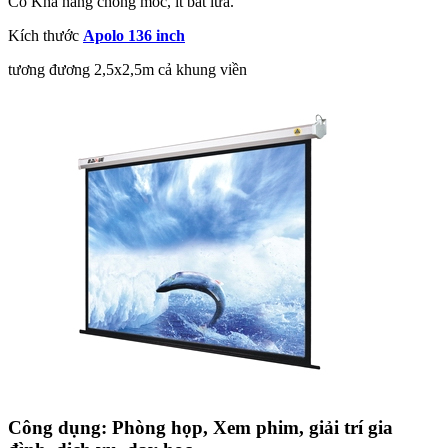
Có Khả năng chống mốc, ít bắt lửa.
Kích thước
Apolo 136 inch
tương đương 2,5x2,5m cả khung viền
Công dụng: Phòng họp, Xem phim, giải trí gia