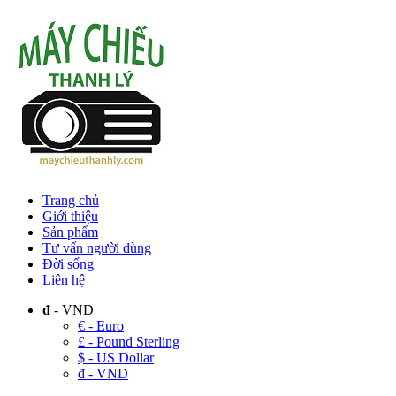
Trang chủ
Giới thiệu
Sản phẩm
Tư vấn người dùng
Đời sống
Liên hệ
đ
- VND
€ - Euro
£ - Pound Sterling
$ - US Dollar
đ - VND