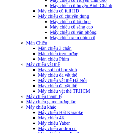
Máy chiếu cũ Huyện Cần Giờ
Máy chiếu cũ huyện Bình Chánh
Máy chiếu cũ full HD
Máy chiếu cũ chuyên dụng
Máy chiếu cũ lớp học
Máy chiếu cũ sáng cao
Máy chiếu cũ văn phòng
Máy chiếu xem phim cũ
Màn Chiếu
Màn chiếu 3 chân
Màn chiếu treo tường
Màn chiếu Phim
Máy chiếu vật thể
Máy soi bài học sinh
Máy chiếu đa vật thể
Máy chiếu vật thể Hà Nội
Máy chiếu đa vật thể
Máy chiếu vật thể TP.HCM
Máy chiếu thanh lý
Máy chiếu game tương tác
Máy chiếu khác
Máy chiếu Hát Karaoke
Máy chiếu 4K
Máy chiếu Yaber
Máy chiếu androi cũ