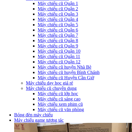
Máy chiếu cũ Quận 1
Máy chiếu cũ Quận 2
Máy chiếu cũ Quận 3
Máy chiếu cũ Quận 4
Máy chiếu cũ Quận 5
Máy chiếu cũ Quận 6
Máy chiếu cũ Quận 7
Máy chiếu cũ Quận 8
Máy chiếu cũ Quận 9
Máy chiếu cũ Quận 10
Máy chiếu cũ Quận 11
Máy chiếu cũ Quận 12
Máy chiếu cũ huyện Nhà Bè
Máy chiếu cũ huyện Bình Chánh
Máy chiếu cũ Huyện Cần Giờ
Máy chiếu dạy học giá rẻ
Máy chiếu cũ chuyên dụng
Máy chiếu cũ lớp học
Máy chiếu cũ sáng cao
Máy chiếu xem phim cũ
Máy chiếu cũ văn phòng
Bóng đèn máy chiếu
Máy chiếu game tương tác