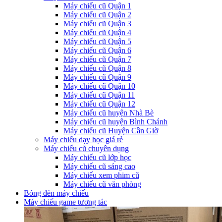
Máy chiếu cũ Quận 1
Máy chiếu cũ Quận 2
Máy chiếu cũ Quận 3
Máy chiếu cũ Quận 4
Máy chiếu cũ Quận 5
Máy chiếu cũ Quận 6
Máy chiếu cũ Quận 7
Máy chiếu cũ Quận 8
Máy chiếu cũ Quận 9
Máy chiếu cũ Quận 10
Máy chiếu cũ Quận 11
Máy chiếu cũ Quận 12
Máy chiếu cũ huyện Nhà Bè
Máy chiếu cũ huyện Bình Chánh
Máy chiếu cũ Huyện Cần Giờ
Máy chiếu dạy học giá rẻ
Máy chiếu cũ chuyên dụng
Máy chiếu cũ lớp học
Máy chiếu cũ sáng cao
Máy chiếu xem phim cũ
Máy chiếu cũ văn phòng
Bóng đèn máy chiếu
Máy chiếu game tương tác