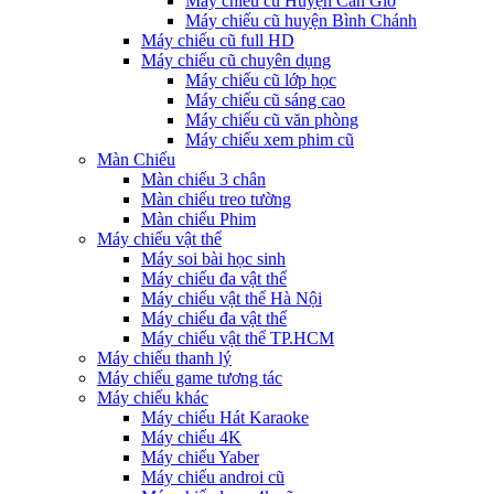
Máy chiếu cũ Huyện Cần Giờ
Máy chiếu cũ huyện Bình Chánh
Máy chiếu cũ full HD
Máy chiếu cũ chuyên dụng
Máy chiếu cũ lớp học
Máy chiếu cũ sáng cao
Máy chiếu cũ văn phòng
Máy chiếu xem phim cũ
Màn Chiếu
Màn chiếu 3 chân
Màn chiếu treo tường
Màn chiếu Phim
Máy chiếu vật thể
Máy soi bài học sinh
Máy chiếu đa vật thể
Máy chiếu vật thể Hà Nội
Máy chiếu đa vật thể
Máy chiếu vật thể TP.HCM
Máy chiếu thanh lý
Máy chiếu game tương tác
Máy chiếu khác
Máy chiếu Hát Karaoke
Máy chiếu 4K
Máy chiếu Yaber
Máy chiếu androi cũ