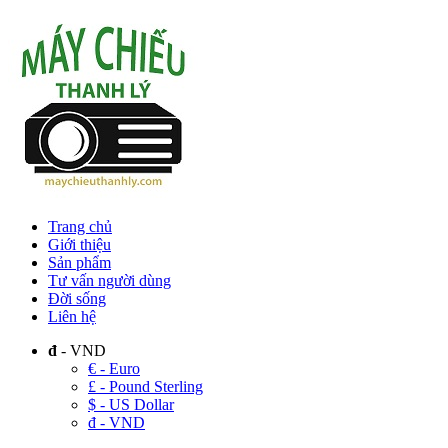
Trang chủ
Giới thiệu
Sản phẩm
Tư vấn người dùng
Đời sống
Liên hệ
đ
- VND
€ - Euro
£ - Pound Sterling
$ - US Dollar
đ - VND