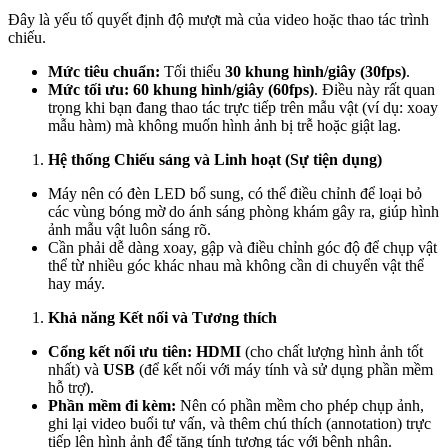
Đây là yếu tố quyết định độ mượt mà của video hoặc thao tác trình
chiếu.
Mức tiêu chuẩn:
Tối thiểu
30 khung hình/giây (30fps)
.
Mức tối ưu:
60 khung hình/giây (60fps)
. Điều này rất quan
trọng khi bạn đang thao tác trực tiếp trên mẫu vật (ví dụ: xoay
mẫu hàm) mà không muốn hình ảnh bị trễ hoặc giật lag.
Hệ thống Chiếu sáng và Linh hoạt (Sự tiện dụng)
Máy nên có đèn LED bổ sung, có thể điều chỉnh để loại bỏ
các vùng bóng mờ do ánh sáng phòng khám gây ra, giúp hình
ảnh mẫu vật luôn sáng rõ.
Cần phải dễ dàng xoay, gập và điều chỉnh góc độ để chụp vật
thể từ nhiều góc khác nhau mà không cần di chuyển vật thể
hay máy.
Khả năng Kết nối và Tương thích
Cổng kết nối ưu tiên:
HDMI
(cho chất lượng hình ảnh tốt
nhất) và
USB
(để kết nối với máy tính và sử dụng phần mềm
hỗ trợ).
Phần mềm đi kèm:
Nên có phần mềm cho phép chụp ảnh,
ghi lại video buổi tư vấn, và thêm chú thích (annotation) trực
tiếp lên hình ảnh để tăng tính tương tác với bệnh nhân.