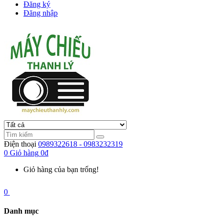
Đăng ký
Đăng nhập
Điện thoại
0989322618 - 0983232319
0
Giỏ hàng
0đ
Giỏ hàng của bạn trống!
0
Danh mục