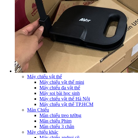
Máy chiếu vật thể
Máy chiếu vật thể mini
Máy chiếu đa vật thể
Máy soi bài học sinh
Máy chiếu vật thể Hà Nội
Máy chiếu vật thể TP.HCM
Màn Chiếu
Màn chiếu treo tường
Màn chiếu Phim
Màn chiếu 3 chân
Máy chiếu khác
Máy chiếu androi cũ