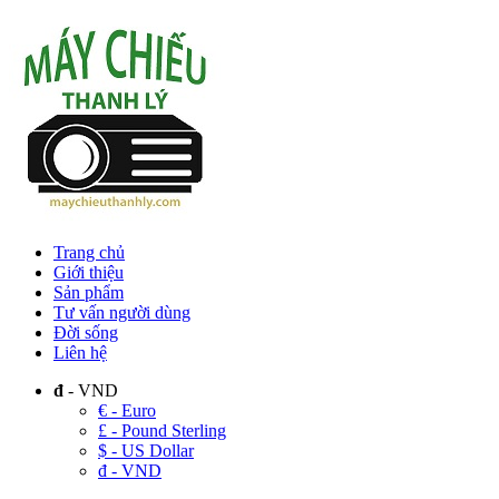
Trang chủ
Giới thiệu
Sản phẩm
Tư vấn người dùng
Đời sống
Liên hệ
đ
- VND
€ - Euro
£ - Pound Sterling
$ - US Dollar
đ - VND