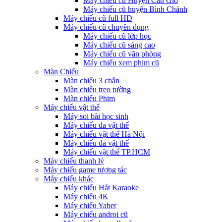
Máy chiếu cũ Huyện Cần Giờ
Máy chiếu cũ huyện Bình Chánh
Máy chiếu cũ full HD
Máy chiếu cũ chuyên dụng
Máy chiếu cũ lớp học
Máy chiếu cũ sáng cao
Máy chiếu cũ văn phòng
Máy chiếu xem phim cũ
Màn Chiếu
Màn chiếu 3 chân
Màn chiếu treo tường
Màn chiếu Phim
Máy chiếu vật thể
Máy soi bài học sinh
Máy chiếu đa vật thể
Máy chiếu vật thể Hà Nội
Máy chiếu đa vật thể
Máy chiếu vật thể TP.HCM
Máy chiếu thanh lý
Máy chiếu game tương tác
Máy chiếu khác
Máy chiếu Hát Karaoke
Máy chiếu 4K
Máy chiếu Yaber
Máy chiếu androi cũ