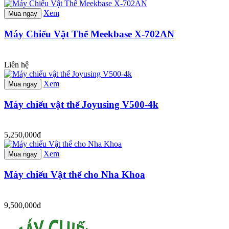
Xem
Mua ngay
Máy Chiếu Vật Thể Meekbase X-702AN
Liên hệ
Xem
Mua ngay
Máy chiếu vật thể Joyusing V500-4k
5,250,000đ
Xem
Mua ngay
Máy chiếu Vật thể cho Nha Khoa
9,500,000đ