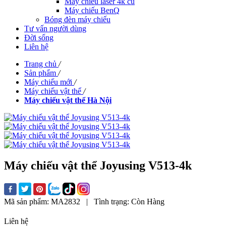
Máy chiếu laser 4k cũ
Máy chiếu BenQ
Bóng đèn máy chiếu
Tư vấn người dùng
Đời sống
Liên hệ
Trang chủ
/
Sản phẩm
/
Máy chiếu mới
/
Máy chiếu vật thể
/
Máy chiếu vật thể Hà Nội
Máy chiếu vật thể Joyusing V513-4k
Mã sản phẩm:
MA2832
|
Tình trạng:
Còn Hàng
Liên hệ