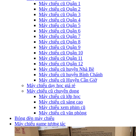
Máy chiếu cũ Quận 1
Máy chiếu cũ Quận 2
Máy chiếu cũ Quận 3
Máy chiếu cũ Quận 4
Máy chiếu cũ Quận 5
Máy chiếu cũ Quận 6
Máy chiếu cũ Quận 7
Máy chiếu cũ Quận 8
Máy chiếu cũ Quận 9
Máy chiếu cũ Quận 10
Máy chiếu cũ Quận 11
Máy chiếu cũ Quận 12
Máy chiếu cũ huyện Nhà Bè
Máy chiếu cũ huyện Bình Chánh
Máy chiếu cũ Huyện Cần Giờ
Máy chiếu dạy học giá rẻ
Máy chiếu cũ chuyên dụng
Máy chiếu cũ lớp học
Máy chiếu cũ sáng cao
Máy chiếu xem phim cũ
Máy chiếu cũ văn phòng
Bóng đèn máy chiếu
Máy chiếu game tương tác