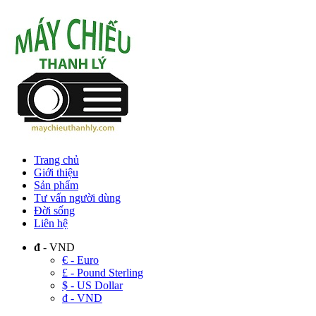
Trang chủ
Giới thiệu
Sản phẩm
Tư vấn người dùng
Đời sống
Liên hệ
đ
- VND
€ - Euro
£ - Pound Sterling
$ - US Dollar
đ - VND