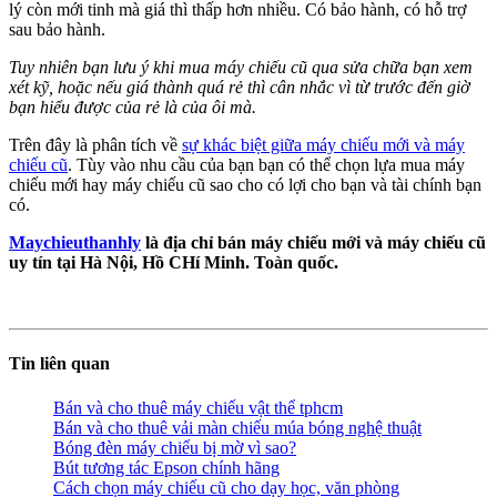
lý còn mới tinh mà giá thì thấp hơn nhiều. Có bảo hành, có hỗ trợ
sau bảo hành.
Tuy nhiên bạn lưu ý khi mua máy chiếu cũ qua sửa chữa bạn xem
xét kỹ, hoặc nếu giá thành quá rẻ thì cân nhắc vì từ trước đến giờ
bạn hiểu được của rẻ là của ôi mà.
Trên đây là phân tích về
sự khác biệt giữa máy chiếu mới và máy
chiếu cũ
. Tùy vào nhu cầu của bạn bạn có thể chọn lựa mua máy
chiếu mới hay máy chiếu cũ sao cho có lợi cho bạn và tài chính bạn
có.
Maychieuthanhly
là địa chỉ bán máy chiếu mới và máy chiếu cũ
uy tín tại Hà Nội, Hồ CHí Minh. Toàn quốc.
Tin liên quan
Bán và cho thuê máy chiếu vật thể tphcm
Bán và cho thuê vải màn chiếu múa bóng nghệ thuật
Bóng đèn máy chiếu bị mờ vì sao?
Bút tương tác Epson chính hãng
Cách chọn máy chiếu cũ cho dạy học, văn phòng