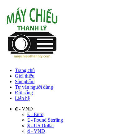
Trang chủ
Giới thiệu
Sản phẩm
Tư vấn người dùng
Đời sống
Liên hệ
đ
- VND
€ - Euro
£ - Pound Sterling
$ - US Dollar
đ - VND