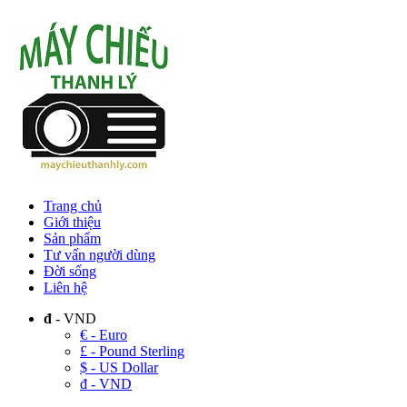
Trang chủ
Giới thiệu
Sản phẩm
Tư vấn người dùng
Đời sống
Liên hệ
đ
- VND
€ - Euro
£ - Pound Sterling
$ - US Dollar
đ - VND