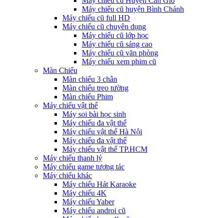
Máy chiếu cũ Huyện Cần Giờ
Máy chiếu cũ huyện Bình Chánh
Máy chiếu cũ full HD
Máy chiếu cũ chuyên dụng
Máy chiếu cũ lớp học
Máy chiếu cũ sáng cao
Máy chiếu cũ văn phòng
Máy chiếu xem phim cũ
Màn Chiếu
Màn chiếu 3 chân
Màn chiếu treo tường
Màn chiếu Phim
Máy chiếu vật thể
Máy soi bài học sinh
Máy chiếu đa vật thể
Máy chiếu vật thể Hà Nội
Máy chiếu đa vật thể
Máy chiếu vật thể TP.HCM
Máy chiếu thanh lý
Máy chiếu game tương tác
Máy chiếu khác
Máy chiếu Hát Karaoke
Máy chiếu 4K
Máy chiếu Yaber
Máy chiếu androi cũ