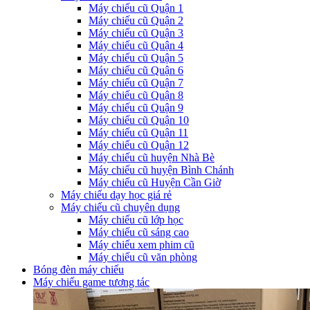
Máy chiếu cũ Quận 1
Máy chiếu cũ Quận 2
Máy chiếu cũ Quận 3
Máy chiếu cũ Quận 4
Máy chiếu cũ Quận 5
Máy chiếu cũ Quận 6
Máy chiếu cũ Quận 7
Máy chiếu cũ Quận 8
Máy chiếu cũ Quận 9
Máy chiếu cũ Quận 10
Máy chiếu cũ Quận 11
Máy chiếu cũ Quận 12
Máy chiếu cũ huyện Nhà Bè
Máy chiếu cũ huyện Bình Chánh
Máy chiếu cũ Huyện Cần Giờ
Máy chiếu dạy học giá rẻ
Máy chiếu cũ chuyên dụng
Máy chiếu cũ lớp học
Máy chiếu cũ sáng cao
Máy chiếu xem phim cũ
Máy chiếu cũ văn phòng
Bóng đèn máy chiếu
Máy chiếu game tương tác