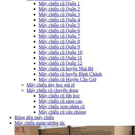
Máy chiếu cũ Quận 1
Máy chiếu cũ Quận 2
Máy chiếu cũ Quận 3
Máy chiếu cũ Quận 4
Máy chiếu cũ Quận 5
Máy chiếu cũ Quận 6
Máy chiếu cũ Quận 7
Máy chiếu cũ Quận 8
Máy chiếu cũ Quận 9
Máy chiếu cũ Quận 10
Máy chiếu cũ Quận 11
Máy chiếu cũ Quận 12
Máy chiếu cũ huyện Nhà Bè
Máy chiếu cũ huyện Bình Chánh
Máy chiếu cũ Huyện Cần Giờ
Máy chiếu dạy học giá rẻ
Máy chiếu cũ chuyên dụng
Máy chiếu cũ lớp học
Máy chiếu cũ sáng cao
Máy chiếu xem phim cũ
Máy chiếu cũ văn phòng
Bóng đèn máy chiếu
Máy chiếu game tương tác