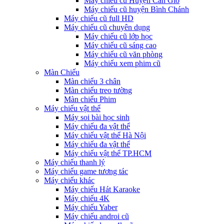
Máy chiếu cũ Huyện Cần Giờ
Máy chiếu cũ huyện Bình Chánh
Máy chiếu cũ full HD
Máy chiếu cũ chuyên dụng
Máy chiếu cũ lớp học
Máy chiếu cũ sáng cao
Máy chiếu cũ văn phòng
Máy chiếu xem phim cũ
Màn Chiếu
Màn chiếu 3 chân
Màn chiếu treo tường
Màn chiếu Phim
Máy chiếu vật thể
Máy soi bài học sinh
Máy chiếu đa vật thể
Máy chiếu vật thể Hà Nội
Máy chiếu đa vật thể
Máy chiếu vật thể TP.HCM
Máy chiếu thanh lý
Máy chiếu game tương tác
Máy chiếu khác
Máy chiếu Hát Karaoke
Máy chiếu 4K
Máy chiếu Yaber
Máy chiếu androi cũ