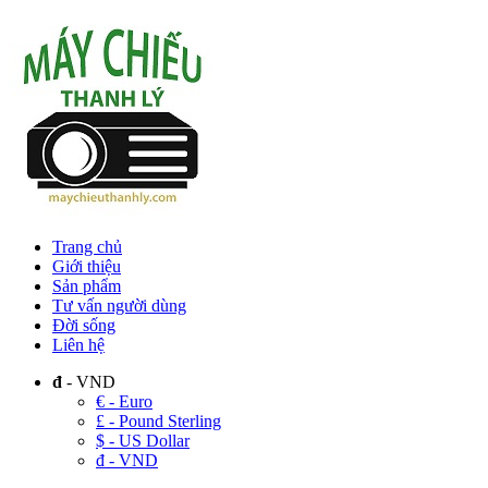
Trang chủ
Giới thiệu
Sản phẩm
Tư vấn người dùng
Đời sống
Liên hệ
đ
- VND
€ - Euro
£ - Pound Sterling
$ - US Dollar
đ - VND