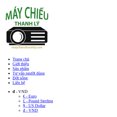
Trang chủ
Giới thiệu
Sản phẩm
Tư vấn người dùng
Đời sống
Liên hệ
đ
- VND
€ - Euro
£ - Pound Sterling
$ - US Dollar
đ - VND