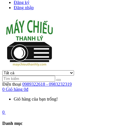
Đăng ký
Đăng nhập
Điện thoại
0989322618 - 0983232319
0
Giỏ hàng
0đ
Giỏ hàng của bạn trống!
0
Danh mục