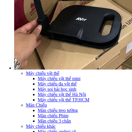
Máy chiếu vật thể
Máy chiếu vật thể mini
Máy chiếu đa vật thể
Máy soi bài học sinh
Máy chiếu vật thể Hà Nội
Máy chiếu vật thể TP.HCM
Màn Chiếu
Màn chiếu treo tường
Màn chiếu Phim
Màn chiếu 3 chân
Máy chiếu khác
Máy chiếu androi cũ