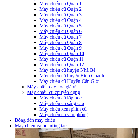
Máy chiếu cũ Quận 1
Máy chiếu cũ Quận 2
Máy chiếu cũ Quận 3
Máy chiếu cũ Quận 4
Máy chiếu cũ Quận 5
Máy chiếu cũ Quận 6
Máy chiếu cũ Quận 7
Máy chiếu cũ Quận 8
Máy chiếu cũ Quận 9
Máy chiếu cũ Quận 10
Máy chiếu cũ Quận 11
Máy chiếu cũ Quận 12
Máy chiếu cũ huyện Nhà Bè
Máy chiếu cũ huyện Bình Chánh
Máy chiếu cũ Huyện Cần Giờ
Máy chiếu dạy học giá rẻ
Máy chiếu cũ chuyên dụng
Máy chiếu cũ lớp học
Máy chiếu cũ sáng cao
Máy chiếu xem phim cũ
Máy chiếu cũ văn phòng
Bóng đèn máy chiếu
Máy chiếu game tương tác