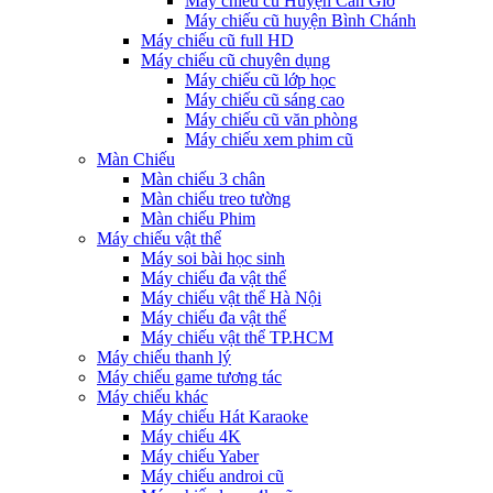
Máy chiếu cũ Huyện Cần Giờ
Máy chiếu cũ huyện Bình Chánh
Máy chiếu cũ full HD
Máy chiếu cũ chuyên dụng
Máy chiếu cũ lớp học
Máy chiếu cũ sáng cao
Máy chiếu cũ văn phòng
Máy chiếu xem phim cũ
Màn Chiếu
Màn chiếu 3 chân
Màn chiếu treo tường
Màn chiếu Phim
Máy chiếu vật thể
Máy soi bài học sinh
Máy chiếu đa vật thể
Máy chiếu vật thể Hà Nội
Máy chiếu đa vật thể
Máy chiếu vật thể TP.HCM
Máy chiếu thanh lý
Máy chiếu game tương tác
Máy chiếu khác
Máy chiếu Hát Karaoke
Máy chiếu 4K
Máy chiếu Yaber
Máy chiếu androi cũ