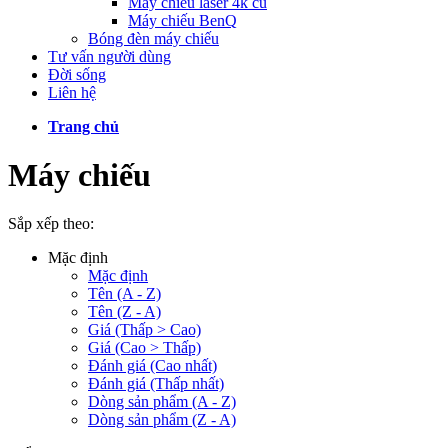
Máy chiếu laser 4k cũ
Máy chiếu BenQ
Bóng đèn máy chiếu
Tư vấn người dùng
Đời sống
Liên hệ
Trang chủ
Máy chiếu
Sắp xếp theo:
Mặc định
Mặc định
Tên (A - Z)
Tên (Z - A)
Giá (Thấp > Cao)
Giá (Cao > Thấp)
Đánh giá (Cao nhất)
Đánh giá (Thấp nhất)
Dòng sản phẩm (A - Z)
Dòng sản phẩm (Z - A)