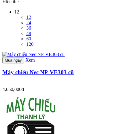
Hiển thị:
12
12
24
36
48
60
120
Xem
Mua ngay
Máy chiếu Nec NP-VE303 cũ
4,650,000đ