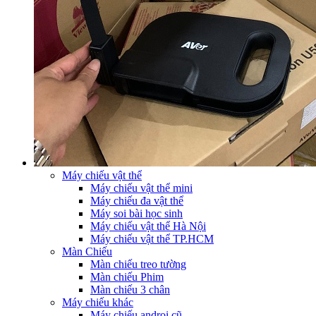
Máy chiếu vật thể
Máy chiếu vật thể mini
Máy chiếu đa vật thể
Máy soi bài học sinh
Máy chiếu vật thể Hà Nội
Máy chiếu vật thể TP.HCM
Màn Chiếu
Màn chiếu treo tường
Màn chiếu Phim
Màn chiếu 3 chân
Máy chiếu khác
Máy chiếu androi cũ