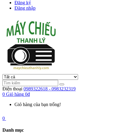
Đăng ký
Đăng nhập
Điện thoại
0989322618 - 0983232319
0
Giỏ hàng
0đ
Giỏ hàng của bạn trống!
0
Danh mục