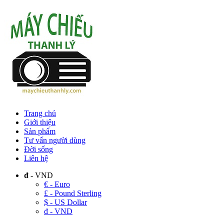
Trang chủ
Giới thiệu
Sản phẩm
Tư vấn người dùng
Đời sống
Liên hệ
đ
- VND
€ - Euro
£ - Pound Sterling
$ - US Dollar
đ - VND