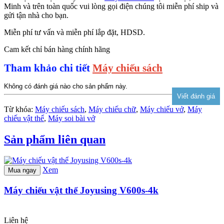
Minh và trên toàn quốc vui lòng gọi điện chúng tôi miễn phí ship và
gửi tận nhà cho bạn.
Miễn phí tư vấn và miễn phí lắp đặt, HDSD.
Cam kết chỉ bán hàng chính hãng
Tham khảo chi tiết
Máy chiếu sách
Không có đánh giá nào cho sản phẩm này.
Từ khóa:
Máy chiếu sách
,
Máy chiếu chữ
,
Máy chiếu vở
,
Máy
chiếu vật thể
,
Máy soi bài vở
Sản phẩm liên quan
Xem
Mua ngay
Máy chiếu vật thể Joyusing V600s-4k
Liên hệ