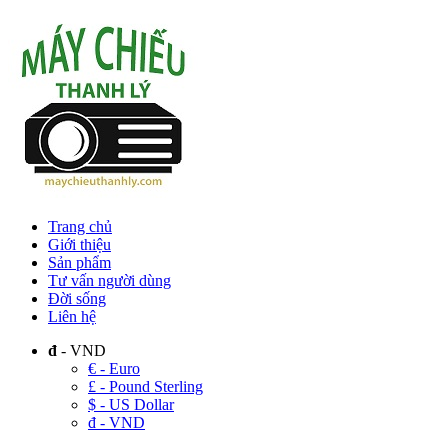
Trang chủ
Giới thiệu
Sản phẩm
Tư vấn người dùng
Đời sống
Liên hệ
đ
- VND
€ - Euro
£ - Pound Sterling
$ - US Dollar
đ - VND