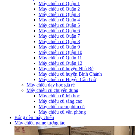
Máy chiếu cũ Quận 1
Máy chiếu cũ Quận 2
Máy chiếu cũ Quận 3
Máy chiếu cũ Quận 4
Máy chiếu cũ Quận 5
Máy chiếu cũ Quận 6
Máy chiếu cũ Quận 7
Máy chiếu cũ Quận 8
Máy chiếu cũ Quận 9
Máy chiếu cũ Quận 10
Máy chiếu cũ Quận 11
Máy chiếu cũ Quận 12
Máy chiếu cũ huyện Nhà Bè
Máy chiếu cũ huyện Bình Chánh
Máy chiếu cũ Huyện Cần Giờ
Máy chiếu dạy học giá rẻ
Máy chiếu cũ chuyên dụng
Máy chiếu cũ lớp học
Máy chiếu cũ sáng cao
Máy chiếu xem phim cũ
Máy chiếu cũ văn phòng
Bóng đèn máy chiếu
Máy chiếu game tương tác