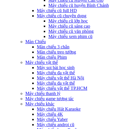
Máy chiếu cũ Huyện Cần Giờ
Máy chiếu cũ huyện Bình Chánh
Máy chiếu cũ full HD
Máy chiếu cũ chuyên dụng
Máy chiếu cũ lớp học
Máy chiếu cũ sáng cao
Máy chiếu cũ văn phòng
Máy chiếu xem phim cũ
Màn Chiếu
Màn chiếu 3 chân
Màn chiếu treo tường
Màn chiếu Phim
Máy chiếu vật thể
Máy soi bài học sinh
Máy chiếu đa vật thể
Máy chiếu vật thể Hà Nội
Máy chiếu đa vật thể
Máy chiếu vật thể TP.HCM
Máy chiếu thanh lý
Máy chiếu game tương tác
Máy chiếu khác
Máy chiếu Hát Karaoke
Máy chiếu 4K
Máy chiếu Yaber
Máy chiếu androi cũ