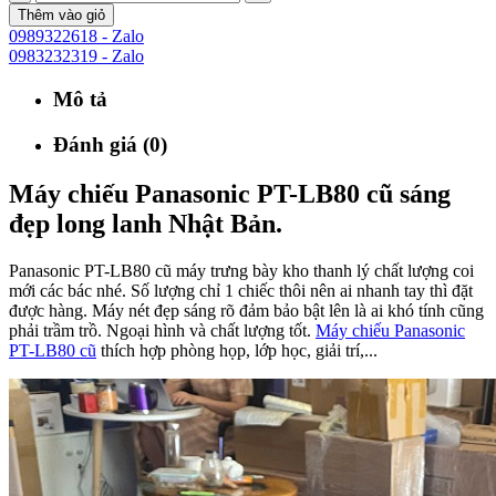
Thêm vào giỏ
0989322618 - Zalo
0983232319 - Zalo
Mô tả
Đánh giá (0)
Máy chiếu Panasonic PT-LB80 cũ sáng
đẹp long lanh Nhật Bản.
Panasonic PT-LB80 cũ máy trưng bày kho thanh lý chất lượng coi
mới các bác nhé. Số lượng chỉ 1 chiếc thôi nên ai nhanh tay thì đặt
được hàng. Máy nét đẹp sáng rõ đảm bảo bật lên là ai khó tính cũng
phải trầm trồ. Ngoại hình và chất lượng tốt.
Máy chiếu Panasonic
PT-LB80 cũ
thích hợp phòng họp, lớp học, giải trí,...