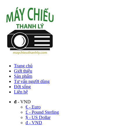
Trang chủ
Giới thiệu
Sản phẩm
Tư vấn người dùng
Đời sống
Liên hệ
đ
- VND
€ - Euro
£ - Pound Sterling
$ - US Dollar
đ - VND