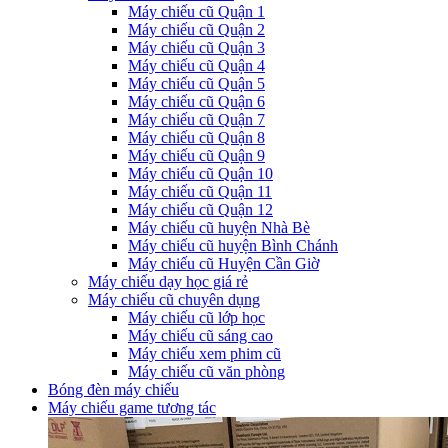
Máy chiếu cũ Quận 1
Máy chiếu cũ Quận 2
Máy chiếu cũ Quận 3
Máy chiếu cũ Quận 4
Máy chiếu cũ Quận 5
Máy chiếu cũ Quận 6
Máy chiếu cũ Quận 7
Máy chiếu cũ Quận 8
Máy chiếu cũ Quận 9
Máy chiếu cũ Quận 10
Máy chiếu cũ Quận 11
Máy chiếu cũ Quận 12
Máy chiếu cũ huyện Nhà Bè
Máy chiếu cũ huyện Bình Chánh
Máy chiếu cũ Huyện Cần Giờ
Máy chiếu dạy học giá rẻ
Máy chiếu cũ chuyên dụng
Máy chiếu cũ lớp học
Máy chiếu cũ sáng cao
Máy chiếu xem phim cũ
Máy chiếu cũ văn phòng
Bóng đèn máy chiếu
Máy chiếu game tương tác