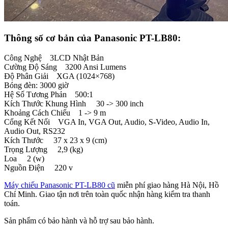
Thông số cơ bản của Panasonic PT-LB80:
Công Nghệ 3LCD Nhật Bản
Cường Độ Sáng 3200 Ansi Lumens
Độ Phân Giải XGA (1024×768)
Bóng đèn: 3000 giờ
Hệ Số Tương Phản 500:1
Kích Thước Khung Hình 30 -> 300 inch
Khoảng Cách Chiếu 1 -> 9 m
Cổng Kết Nối VGA In, VGA Out, Audio, S-Video, Audio In,
Audio Out, RS232
Kích Thước 37 x 23 x 9 (cm)
Trọng Lượng 2,9 (kg)
Loa 2 (w)
Nguồn Điện 220 v
Máy chiếu Panasonic PT-LB80 cũ
miễn phí giao hàng Hà Nội, Hồ
Chí Minh. Giao tận nơi trên toàn quốc nhận hàng kiểm tra thanh
toán.
Sản phẩm có bảo hành và hỗ trợ sau bảo hành.