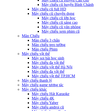
Máy chiếu cũ Huyện Cần Giờ
Máy chiếu cũ huyện Bình Chánh
Máy chiếu cũ full HD
Máy chiếu cũ chuyên dụng
Máy chiếu cũ lớp học
Máy chiếu cũ sáng cao
Máy chiếu cũ văn phòng
Máy chiếu xem phim cũ
Màn Chiếu
Màn chiếu 3 chân
Màn chiếu treo tường
Màn chiếu Phim
Máy chiếu vật thể
Máy soi bài học sinh
Máy chiếu đa vật thể
Máy chiếu vật thể Hà Nội
Máy chiếu đa vật thể
Máy chiếu vật thể TP.HCM
Máy chiếu thanh lý
Máy chiếu game tương tác
Máy chiếu khác
Máy chiếu Hát Karaoke
Máy chiếu 4K
Máy chiếu Yaber
Máy chiếu androi cũ