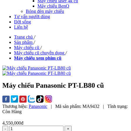
Máy chiếu laser 4k cũ
Máy chiếu BenQ
Bóng đèn máy chiếu
Tư vấn người dùng
Đời sống
Liên hệ
Trang chủ
/
Sản phẩm
/
Máy chiếu cũ
/
Máy chiếu cũ chuyên dụng
/
Máy chiếu xem phim cũ
Máy chiếu Panasonic PT-LB80 cũ
Thương hiệu:
Panasonic
|
Mã sản phẩm:
MA9432
|
Tình trạng:
Còn Hàng
4,550,000đ
-
+