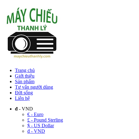
Trang chủ
Giới thiệu
Sản phẩm
Tư vấn người dùng
Đời sống
Liên hệ
đ
- VND
€ - Euro
£ - Pound Sterling
$ - US Dollar
đ - VND