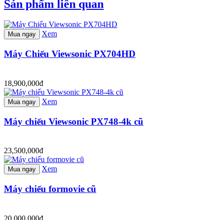
Sản phẩm liên quan
Xem
Mua ngay
Máy Chiếu Viewsonic PX704HD
18,900,000đ
Xem
Mua ngay
Máy chiếu Viewsonic PX748-4k cũ
23,500,000đ
Xem
Mua ngay
Máy chiếu formovie cũ
20,000,000đ