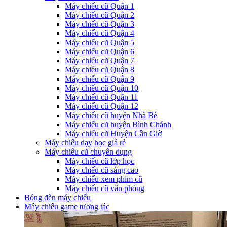
Máy chiếu cũ Quận 1
Máy chiếu cũ Quận 2
Máy chiếu cũ Quận 3
Máy chiếu cũ Quận 4
Máy chiếu cũ Quận 5
Máy chiếu cũ Quận 6
Máy chiếu cũ Quận 7
Máy chiếu cũ Quận 8
Máy chiếu cũ Quận 9
Máy chiếu cũ Quận 10
Máy chiếu cũ Quận 11
Máy chiếu cũ Quận 12
Máy chiếu cũ huyện Nhà Bè
Máy chiếu cũ huyện Bình Chánh
Máy chiếu cũ Huyện Cần Giờ
Máy chiếu dạy học giá rẻ
Máy chiếu cũ chuyên dụng
Máy chiếu cũ lớp học
Máy chiếu cũ sáng cao
Máy chiếu xem phim cũ
Máy chiếu cũ văn phòng
Bóng đèn máy chiếu
Máy chiếu game tương tác