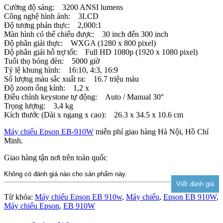
Cường độ sáng: 3200 ANSI lumens
Công nghệ hình ảnh: 3LCD
Độ tương phản thực: 2,000:1
Màn hình có thể chiếu được: 30 inch đến 300 inch
Độ phân giải thực: WXGA (1280 x 800 pixel)
Độ phân giải hỗ trợ tốt: Full HD 1080p (1920 x 1080 pixel)
Tuổi thọ bóng đèn: 5000 giờ
Tỷ lệ khung hình: 16:10, 4:3, 16:9
Số lượng màu sắc xuất ra: 16.7 triệu màu
Độ zoom ống kính: 1,2 x
Điều chỉnh keystone tự động: Auto / Manual 30°
Trọng lượng: 3,4 kg
Kích thước (Dài x ngang x cao): 26.3 x 34.5 x 10.6 cm
Máy chiếu Epson EB-910W
miễn phí giao hàng Hà Nội, Hồ Chí
Minh.
Giao hàng tận nơi trên toàn quốc
Không có đánh giá nào cho sản phẩm này.
Từ khóa:
Máy chiếu Epson EB 910w
,
Máy chiếu
,
Epson EB 910W
,
Máy chiếu Epson
,
EB 910W