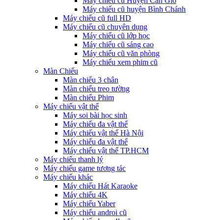
Máy chiếu cũ Huyện Cần Giờ
Máy chiếu cũ huyện Bình Chánh
Máy chiếu cũ full HD
Máy chiếu cũ chuyên dụng
Máy chiếu cũ lớp học
Máy chiếu cũ sáng cao
Máy chiếu cũ văn phòng
Máy chiếu xem phim cũ
Màn Chiếu
Màn chiếu 3 chân
Màn chiếu treo tường
Màn chiếu Phim
Máy chiếu vật thể
Máy soi bài học sinh
Máy chiếu đa vật thể
Máy chiếu vật thể Hà Nội
Máy chiếu đa vật thể
Máy chiếu vật thể TP.HCM
Máy chiếu thanh lý
Máy chiếu game tương tác
Máy chiếu khác
Máy chiếu Hát Karaoke
Máy chiếu 4K
Máy chiếu Yaber
Máy chiếu androi cũ