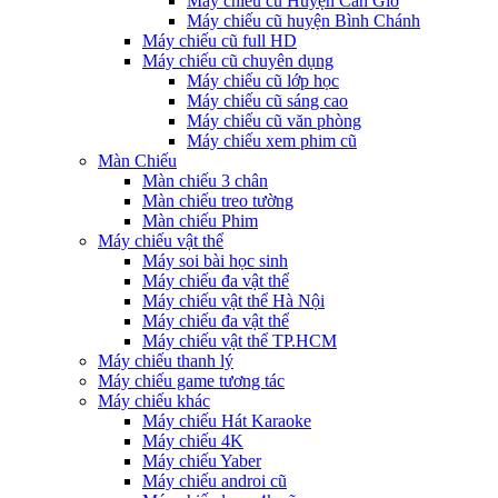
Máy chiếu cũ Huyện Cần Giờ
Máy chiếu cũ huyện Bình Chánh
Máy chiếu cũ full HD
Máy chiếu cũ chuyên dụng
Máy chiếu cũ lớp học
Máy chiếu cũ sáng cao
Máy chiếu cũ văn phòng
Máy chiếu xem phim cũ
Màn Chiếu
Màn chiếu 3 chân
Màn chiếu treo tường
Màn chiếu Phim
Máy chiếu vật thể
Máy soi bài học sinh
Máy chiếu đa vật thể
Máy chiếu vật thể Hà Nội
Máy chiếu đa vật thể
Máy chiếu vật thể TP.HCM
Máy chiếu thanh lý
Máy chiếu game tương tác
Máy chiếu khác
Máy chiếu Hát Karaoke
Máy chiếu 4K
Máy chiếu Yaber
Máy chiếu androi cũ