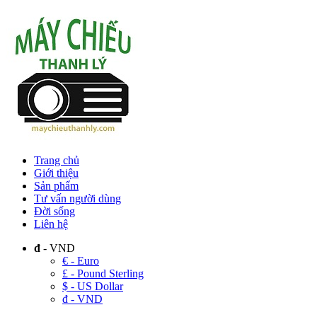
Trang chủ
Giới thiệu
Sản phẩm
Tư vấn người dùng
Đời sống
Liên hệ
đ
- VND
€ - Euro
£ - Pound Sterling
$ - US Dollar
đ - VND