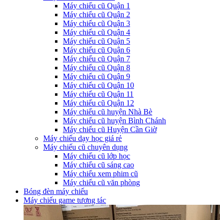
Máy chiếu cũ Quận 1
Máy chiếu cũ Quận 2
Máy chiếu cũ Quận 3
Máy chiếu cũ Quận 4
Máy chiếu cũ Quận 5
Máy chiếu cũ Quận 6
Máy chiếu cũ Quận 7
Máy chiếu cũ Quận 8
Máy chiếu cũ Quận 9
Máy chiếu cũ Quận 10
Máy chiếu cũ Quận 11
Máy chiếu cũ Quận 12
Máy chiếu cũ huyện Nhà Bè
Máy chiếu cũ huyện Bình Chánh
Máy chiếu cũ Huyện Cần Giờ
Máy chiếu dạy học giá rẻ
Máy chiếu cũ chuyên dụng
Máy chiếu cũ lớp học
Máy chiếu cũ sáng cao
Máy chiếu xem phim cũ
Máy chiếu cũ văn phòng
Bóng đèn máy chiếu
Máy chiếu game tương tác