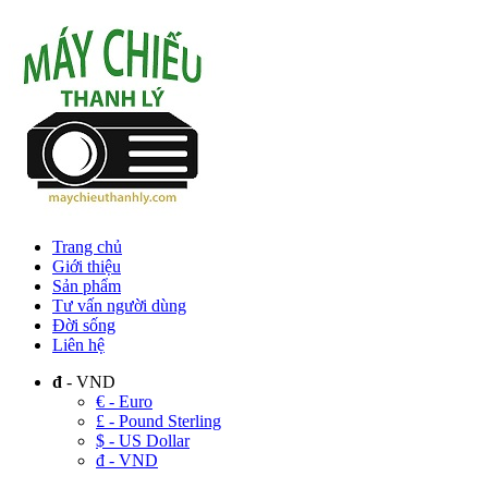
Trang chủ
Giới thiệu
Sản phẩm
Tư vấn người dùng
Đời sống
Liên hệ
đ
- VND
€ - Euro
£ - Pound Sterling
$ - US Dollar
đ - VND