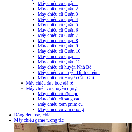
Máy chiếu cũ Quận 1
Máy chiếu cũ Quận 2
Máy chiếu cũ Quận 3
Máy chiếu cũ Quận 4
Máy chiếu cũ Quận 5
Máy chiếu cũ Quận 6
Máy chiếu cũ Quận 7
Máy chiếu cũ Quận 8
Máy chiếu cũ Quận 9
Máy chiếu cũ Quận 10
Máy chiếu cũ Quận 11
Máy chiếu cũ Quận 12
Máy chiếu cũ huyện Nhà Bè
Máy chiếu cũ huyện Bình Chánh
Máy chiếu cũ Huyện Cần Giờ
Máy chiếu dạy học giá rẻ
Máy chiếu cũ chuyên dụng
Máy chiếu cũ lớp học
Máy chiếu cũ sáng cao
Máy chiếu xem phim cũ
Máy chiếu cũ văn phòng
Bóng đèn máy chiếu
Máy chiếu game tương tác