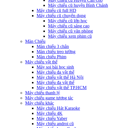
Máy chiếu cũ Huyện Cần Giờ
Máy chiếu cũ huyện Bình Chánh
Máy chiếu cũ full HD
Máy chiếu cũ chuyên dụng
Máy chiếu cũ lớp học
Máy chiếu cũ sáng cao
Máy chiếu cũ văn phòng
Máy chiếu xem phim cũ
Màn Chiếu
Màn chiếu 3 chân
Màn chiếu treo tường
Màn chiếu Phim
Máy chiếu vật thể
Máy soi bài học sinh
Máy chiếu đa vật thể
Máy chiếu vật thể Hà Nội
Máy chiếu đa vật thể
Máy chiếu vật thể TP.HCM
Máy chiếu thanh lý
Máy chiếu game tương tác
Máy chiếu khác
Máy chiếu Hát Karaoke
Máy chiếu 4K
Máy chiếu Yaber
Máy chiếu androi cũ