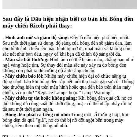
Sau đây là Dấu hiệu nhận biết cơ bản khi Bóng đèn
máy chiếu Ricoh phải thay:
-
Hình ảnh mờ và giảm độ sáng:
Đây là dấu hiệu phổ biến nhất.
Sau một thời gian sử dụng, độ sáng của bóng đèn sẽ giảm dần, làm
cho hình ảnh chiếu lên màn hình bị mờ đi, nhạt màu và không còn
sắc nét như ban đầu, ngay cả khi bạn đã chỉnh độ sáng tối đa.
-
Màu sắc bất thường:
Hình ảnh có thể bị ám màu, chẳng hạn như
ngả vàng hoặc tím. Sự thay đổi màu sắc này xảy ra do bóng đèn
không còn phát ra đủ cường độ ánh sáng chuẩn.
-
Máy chiếu báo lỗi
: Nhiều máy chiếu hiện đại có chức năng tự
động cảnh báo khi bóng đèn sắp hết tuổi thọ hoặc gặp sự cố. Thông
báo thường hiển thị trên màn hình hoặc qua đèn báo trên thân máy
chiếu, ví dụ như "Replace Lamp" hoặc "Lamp Warning".
-
Máy chiếu tự tắt hoặc không sáng:
Khi bóng đèn quá cũ, nó có
thể không đủ công suất để khởi động, hoặc có thể nhấp nháy rồi tự
tắt sau một thời gian ngắn.
-
Bóng đèn phát ra tiếng nổ nhỏ:
Trong một số trường hợp, khi
bóng đèn đã quá "già", nó có thể bị nổ đột ngột bên trong máy
chiếu, kèm theo một tiếng nổ nhỏ.