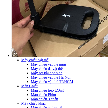
Máy chiếu vật thể
Máy chiếu vật thể mini
Máy chiếu đa vật thể
Máy soi bài học sinh
Máy chiếu vật thể Hà Nội
Máy chiếu vật thể TP.HCM
Màn Chiếu
Màn chiếu treo tường
Màn chiếu Phim
Màn chiếu 3 chân
Máy chiếu khác
Máy chiếu androi cũ