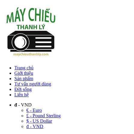
Trang chủ
Giới thiệu
Sản phẩm
Tư vấn người dùng
Đời sống
Liên hệ
đ
- VND
€ - Euro
£ - Pound Sterling
$ - US Dollar
đ - VND