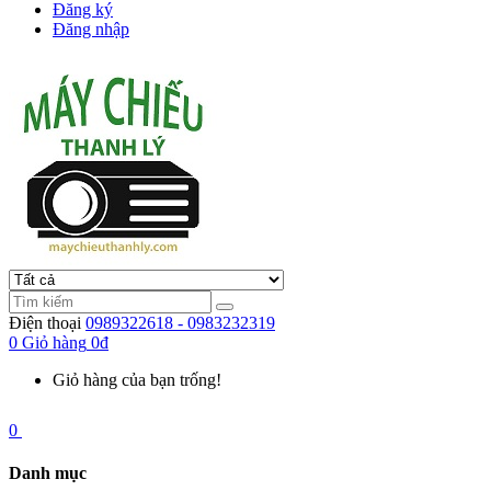
Đăng ký
Đăng nhập
Điện thoại
0989322618 - 0983232319
0
Giỏ hàng
0đ
Giỏ hàng của bạn trống!
0
Danh mục