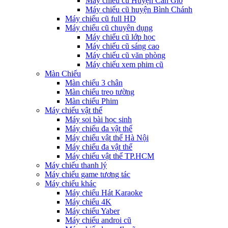
Máy chiếu cũ Huyện Cần Giờ
Máy chiếu cũ huyện Bình Chánh
Máy chiếu cũ full HD
Máy chiếu cũ chuyên dụng
Máy chiếu cũ lớp học
Máy chiếu cũ sáng cao
Máy chiếu cũ văn phòng
Máy chiếu xem phim cũ
Màn Chiếu
Màn chiếu 3 chân
Màn chiếu treo tường
Màn chiếu Phim
Máy chiếu vật thể
Máy soi bài học sinh
Máy chiếu đa vật thể
Máy chiếu vật thể Hà Nội
Máy chiếu đa vật thể
Máy chiếu vật thể TP.HCM
Máy chiếu thanh lý
Máy chiếu game tương tác
Máy chiếu khác
Máy chiếu Hát Karaoke
Máy chiếu 4K
Máy chiếu Yaber
Máy chiếu androi cũ