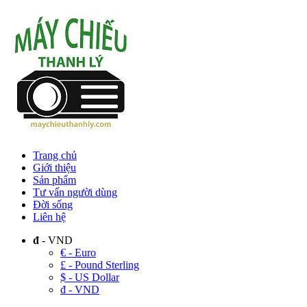
Trang chủ
Giới thiệu
Sản phẩm
Tư vấn người dùng
Đời sống
Liên hệ
đ
- VND
€ - Euro
£ - Pound Sterling
$ - US Dollar
đ - VND