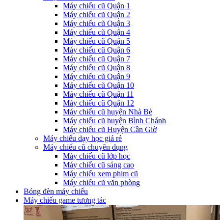
Máy chiếu cũ Quận 1
Máy chiếu cũ Quận 2
Máy chiếu cũ Quận 3
Máy chiếu cũ Quận 4
Máy chiếu cũ Quận 5
Máy chiếu cũ Quận 6
Máy chiếu cũ Quận 7
Máy chiếu cũ Quận 8
Máy chiếu cũ Quận 9
Máy chiếu cũ Quận 10
Máy chiếu cũ Quận 11
Máy chiếu cũ Quận 12
Máy chiếu cũ huyện Nhà Bè
Máy chiếu cũ huyện Bình Chánh
Máy chiếu cũ Huyện Cần Giờ
Máy chiếu dạy học giá rẻ
Máy chiếu cũ chuyên dụng
Máy chiếu cũ lớp học
Máy chiếu cũ sáng cao
Máy chiếu xem phim cũ
Máy chiếu cũ văn phòng
Bóng đèn máy chiếu
Máy chiếu game tương tác