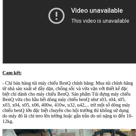
Cam kết:
- Chỉ bán hàng túi máy chiếu BenQ chính hãng: Mua túi chính hãng
từ nhà sản xuất sẽ dầy dặn, chống sốc và vừa vặn với thiết kế đặc
biệt chỉ dành cho máy chiếu BenQ. Sản phẩm Túi đựng máy chiếu
BenQ vừa cho hầu hết dòng máy chiếu benQ như s03, s04, s05,
x03, x04, x05, x06, 400w, 410w, u32, u42,... trừ một số dòng máy
chiếu benQ lớn đặc biệt chuyên cho hội trường thì không sử dụng
do máy đó là chỉ treo lên tường hoặc gắn trần do nó nặng to đến 10-
12kg.