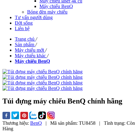
Máy chiếu laser 4k cũ
Máy chiếu BenQ
Bóng đèn máy chiếu
Tư vấn người dùng
Đời sống
Liên hệ
Trang chủ
/
Sản phẩm
/
Máy chiếu mới
/
Máy chiếu khác
/
Máy chiếu BenQ
Túi đựng máy chiếu BenQ chính hãng
Thương hiệu:
BenQ
|
Mã sản phẩm:
TU8458
|
Tình trạng:
Còn
Hàng