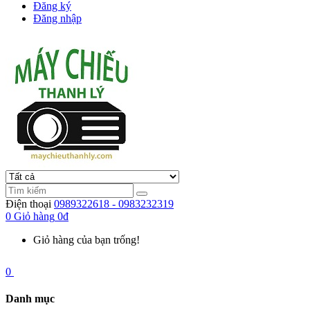
Đăng ký
Đăng nhập
Điện thoại
0989322618 - 0983232319
0
Giỏ hàng
0đ
Giỏ hàng của bạn trống!
0
Danh mục