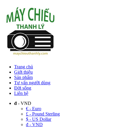
Trang chủ
Giới thiệu
Sản phẩm
Tư vấn người dùng
Đời sống
Liên hệ
đ
- VND
€ - Euro
£ - Pound Sterling
$ - US Dollar
đ - VND