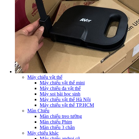
Máy chiếu vật thể
Máy chiếu vật thể mini
Máy chiếu đa vật thể
Máy soi bài học sinh
Máy chiếu vật thể Hà Nội
Máy chiếu vật thể TP.HCM
Màn Chiếu
Màn chiếu treo tường
Màn chiếu Phim
Màn chiếu 3 chân
Máy chiếu khác
Máy chiếu androi cũ