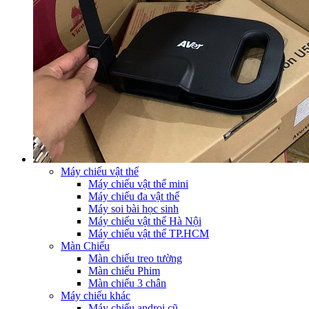
Máy chiếu vật thể
Máy chiếu vật thể mini
Máy chiếu đa vật thể
Máy soi bài học sinh
Máy chiếu vật thể Hà Nội
Máy chiếu vật thể TP.HCM
Màn Chiếu
Màn chiếu treo tường
Màn chiếu Phim
Màn chiếu 3 chân
Máy chiếu khác
Máy chiếu androi cũ