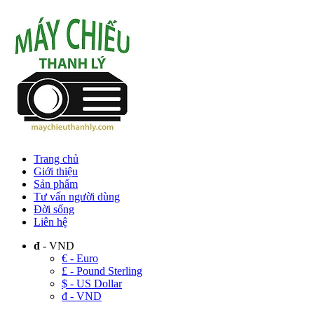
Trang chủ
Giới thiệu
Sản phẩm
Tư vấn người dùng
Đời sống
Liên hệ
đ
- VND
€ - Euro
£ - Pound Sterling
$ - US Dollar
đ - VND