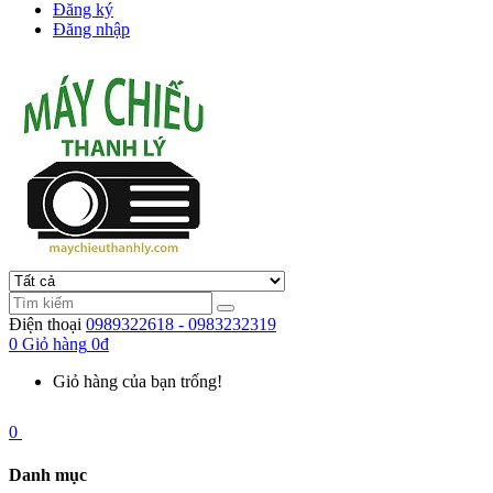
Đăng ký
Đăng nhập
Điện thoại
0989322618 - 0983232319
0
Giỏ hàng
0đ
Giỏ hàng của bạn trống!
0
Danh mục