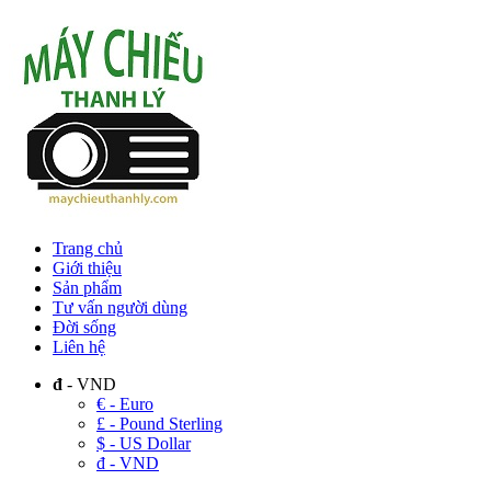
Trang chủ
Giới thiệu
Sản phẩm
Tư vấn người dùng
Đời sống
Liên hệ
đ
- VND
€ - Euro
£ - Pound Sterling
$ - US Dollar
đ - VND