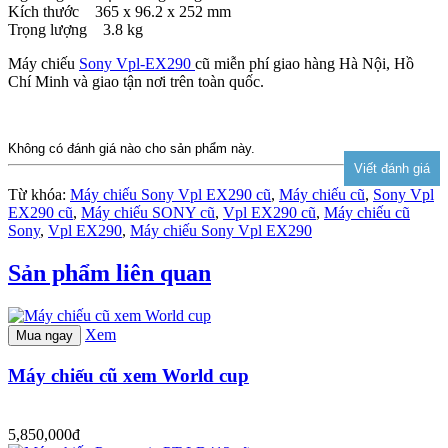
Kích thước 365 x 96.2 x 252 mm
Trọng lượng 3.8 kg
Máy chiếu
Sony Vpl-EX290
cũ miễn phí giao hàng Hà Nội, Hồ
Chí Minh và giao tận nơi trên toàn quốc.
Không có đánh giá nào cho sản phẩm này.
Từ khóa:
Máy chiếu Sony Vpl EX290 cũ
,
Máy chiếu cũ
,
Sony Vpl
EX290 cũ
,
Máy chiếu SONY cũ
,
Vpl EX290 cũ
,
Máy chiếu cũ
Sony
,
Vpl EX290
,
Máy chiếu Sony Vpl EX290
Sản phẩm liên quan
Xem
Mua ngay
Máy chiếu cũ xem World cup
5,850,000đ