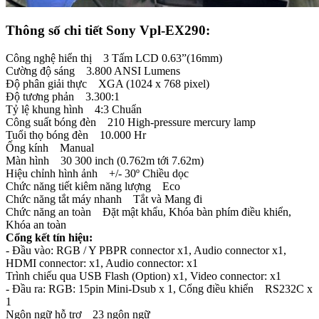
Thông số chi tiết Sony Vpl-EX290:
Công nghệ hiển thị 3 Tấm LCD 0.63”(16mm)
Cường độ sáng 3.800 ANSI Lumens
Độ phân giải thực XGA (1024 x 768 pixel)
Độ tương phản 3.300:1
Tỷ lệ khung hình 4:3 Chuẩn
Công suất bóng đèn 210 High-pressure mercury lamp
Tuổi thọ bóng đèn 10.000 Hr
Ống kính Manual
Màn hình 30 300 inch (0.762m tới 7.62m)
Hiệu chỉnh hình ảnh +/- 30º Chiều dọc
Chức năng tiết kiêm năng lượng Eco
Chức năng tắt máy nhanh Tắt và Mang đi
Chức năng an toàn Đặt mật khẩu, Khóa bàn phím điều khiển,
Khóa an toàn
Cổng kết tín hiệu:
- Đầu vào: RGB / Y PBPR connector x1, Audio connector x1,
HDMI connector: x1, Audio connector: x1
Trình chiếu qua USB Flash (Option) x1, Video connector: x1
- Đầu ra: RGB: 15pin Mini-Dsub x 1, Cổng điều khiển RS232C x
1
Ngôn ngữ hỗ trợ 23 ngôn ngữ