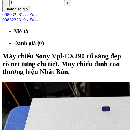
-
+
Thêm vào giỏ
0989322618 - Zalo
0983232319 - Zalo
Mô tả
Đánh giá (0)
Máy chiếu Sony Vpl-EX290 cũ sáng đẹp
rõ nét từng chi tiết. Máy chiếu đỉnh cao
thương hiệu Nhật Bản.