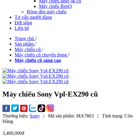
Máy chiếu laser 4k cũ
Máy chiếu BenQ
Bóng đèn máy chiếu
Tư vấn người dùng
Đời sống
Liên hệ
Trang chủ
/
Sản phẩm
/
Máy chiếu cũ
/
Máy chiếu cũ chuyên dụng
/
Máy chiếu cũ sáng cao
Máy chiếu Sony Vpl-EX290 cũ
Thương hiệu:
Sony
|
Mã sản phẩm:
MA7863
|
Tình trạng:
Còn
Hàng
3,400,000đ