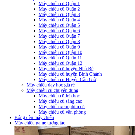
Máy chiếu cũ Quận 1
Máy chiếu cũ Quận 2
Máy chiếu cũ Quận 3
Máy chiếu cũ Quận 4
Máy chiếu cũ Quận 5
Máy chiếu cũ Quận 6
Máy chiếu cũ Quận 7
Máy chiếu cũ Quận 8
Máy chiếu cũ Quận 9
Máy chiếu cũ Quận 10
Máy chiếu cũ Quận 11
Máy chiếu cũ Quận 12
Máy chiếu cũ huyện Nhà Bè
Máy chiếu cũ huyện Bình Chánh
Máy chiếu cũ Huyện Cần Giờ
Máy chiếu dạy học giá rẻ
Máy chiếu cũ chuyên dụng
Máy chiếu cũ lớp học
Máy chiếu cũ sáng cao
Máy chiếu xem phim cũ
Máy chiếu cũ văn phòng
Bóng đèn máy chiếu
Máy chiếu game tương tác