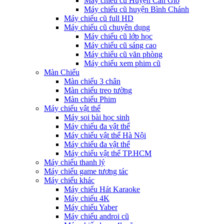
Máy chiếu cũ Huyện Cần Giờ
Máy chiếu cũ huyện Bình Chánh
Máy chiếu cũ full HD
Máy chiếu cũ chuyên dụng
Máy chiếu cũ lớp học
Máy chiếu cũ sáng cao
Máy chiếu cũ văn phòng
Máy chiếu xem phim cũ
Màn Chiếu
Màn chiếu 3 chân
Màn chiếu treo tường
Màn chiếu Phim
Máy chiếu vật thể
Máy soi bài học sinh
Máy chiếu đa vật thể
Máy chiếu vật thể Hà Nội
Máy chiếu đa vật thể
Máy chiếu vật thể TP.HCM
Máy chiếu thanh lý
Máy chiếu game tương tác
Máy chiếu khác
Máy chiếu Hát Karaoke
Máy chiếu 4K
Máy chiếu Yaber
Máy chiếu androi cũ