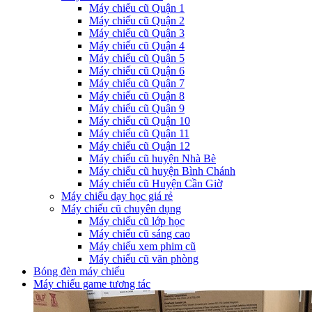
Máy chiếu cũ Quận 1
Máy chiếu cũ Quận 2
Máy chiếu cũ Quận 3
Máy chiếu cũ Quận 4
Máy chiếu cũ Quận 5
Máy chiếu cũ Quận 6
Máy chiếu cũ Quận 7
Máy chiếu cũ Quận 8
Máy chiếu cũ Quận 9
Máy chiếu cũ Quận 10
Máy chiếu cũ Quận 11
Máy chiếu cũ Quận 12
Máy chiếu cũ huyện Nhà Bè
Máy chiếu cũ huyện Bình Chánh
Máy chiếu cũ Huyện Cần Giờ
Máy chiếu dạy học giá rẻ
Máy chiếu cũ chuyên dụng
Máy chiếu cũ lớp học
Máy chiếu cũ sáng cao
Máy chiếu xem phim cũ
Máy chiếu cũ văn phòng
Bóng đèn máy chiếu
Máy chiếu game tương tác