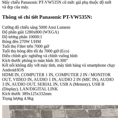
Máy chiếu Panasonic PT-VW535N cũ mức giá phụ thuộc độ mới
và đẹp của máy.
Thông số chi tiết Panasonic PT-VW535N:
Cường độ chiếu sáng 5000 Ansi Lumens
Độ phân giải 1280x800 (WXGA)
Độ tương phản 10000:1
Bóng đèn 270W UHM
Tuổi thọ Filter trên 7000 giờ
Tuổi thọ bóng đèn tối đa 7000 giờ (Eco)
Điều chỉnh góc nghiêng và chỉnh vuông hình
Kích thước phóng to màn hình 30-300"
Kết nối không dây với máy tính, máy tính bảng và smartphone chạy
Android/IOS
HDMI IN, COMPUTER 1 IN, COMPUTER 2 IN / MONITOR
OUT, VIDEO IN, AUDIO 1 IN, AUDIO 2 IN (MIC IN), AUDIO
3 IN, AUDIO OUT, SERIAL IN, USB A (Memory), USB B
(Display), LAN/DIGITAL LINK
Kích thước 389x125x332mm
Trọng lượng 4.9kg