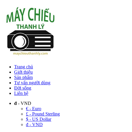
Trang chủ
Giới thiệu
Sản phẩm
Tư vấn người dùng
Đời sống
Liên hệ
đ
- VND
€ - Euro
£ - Pound Sterling
$ - US Dollar
đ - VND