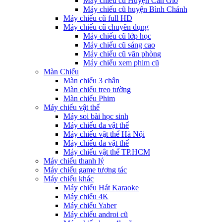
Máy chiếu cũ Huyện Cần Giờ
Máy chiếu cũ huyện Bình Chánh
Máy chiếu cũ full HD
Máy chiếu cũ chuyên dụng
Máy chiếu cũ lớp học
Máy chiếu cũ sáng cao
Máy chiếu cũ văn phòng
Máy chiếu xem phim cũ
Màn Chiếu
Màn chiếu 3 chân
Màn chiếu treo tường
Màn chiếu Phim
Máy chiếu vật thể
Máy soi bài học sinh
Máy chiếu đa vật thể
Máy chiếu vật thể Hà Nội
Máy chiếu đa vật thể
Máy chiếu vật thể TP.HCM
Máy chiếu thanh lý
Máy chiếu game tương tác
Máy chiếu khác
Máy chiếu Hát Karaoke
Máy chiếu 4K
Máy chiếu Yaber
Máy chiếu androi cũ