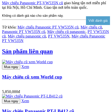
Máy chiếu Panasonic PT-VW535N cũ
giao hàng tận nơi miễn phí
tại Hà Nội, Hồ Chí Minh. Giao tận nơi trên toàn quốc.
Không có đánh giá nào cho sản phẩm này.
Từ khóa:
Máy chiếu Panasonic PT VW535N cũ
,
Máy chiếu cũ
,
Panasonic PT VW535N cũ
,
Máy chiếu cũ panasonic
,
PT VW535N
cũ
,
Máy chiếu panasonic cũ
,
PT VW535N
,
Máy chiếu Panasonic
PT VW535N
Sản phẩm liên quan
Xem
Mua ngay
Máy chiếu cũ xem World cup
5,850,000đ
Xem
Mua ngay
Máy chiếu Panasonic PT-LB412 cũ