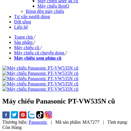
Máy chiếu laser 4k cũ
Máy chiếu BenQ
Bóng đèn máy chiếu
Tư vấn người dùng
Đời sống
Liên hệ
Trang chủ
/
Sản phẩm
/
Máy chiếu cũ
/
Máy chiếu cũ chuyên dụng
/
Máy chiếu xem phim cũ
Máy chiếu Panasonic PT-VW535N cũ
Thương hiệu:
Panasonic
|
Mã sản phẩm:
MA7277
|
Tình trạng:
Còn Hàng