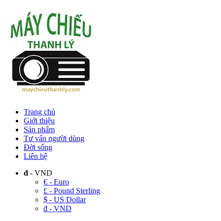
Trang chủ
Giới thiệu
Sản phẩm
Tư vấn người dùng
Đời sống
Liên hệ
đ
- VND
€ - Euro
£ - Pound Sterling
$ - US Dollar
đ - VND