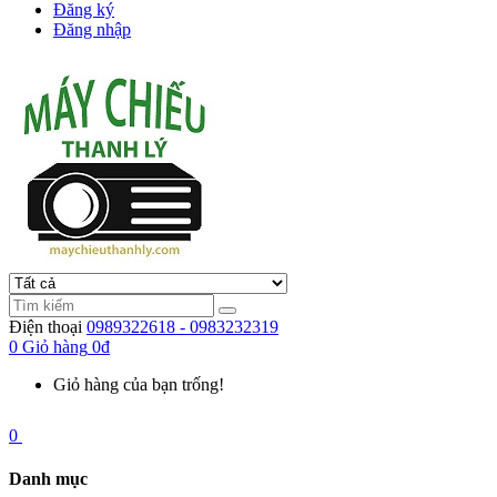
Đăng ký
Đăng nhập
Điện thoại
0989322618 - 0983232319
0
Giỏ hàng
0đ
Giỏ hàng của bạn trống!
0
Danh mục