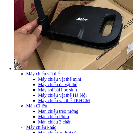
Máy chiếu vật thể
Máy chiếu vật thể mini
Máy chiếu đa vật thể
Máy soi bài học sinh
Máy chiếu vật thể Hà Nội
Máy chiếu vật thể TP.HCM
Màn Chiếu
Màn chiếu treo tường
Màn chiếu Phim
Màn chiếu 3 chân
Máy chiếu khác
Máy chiếu androi cũ