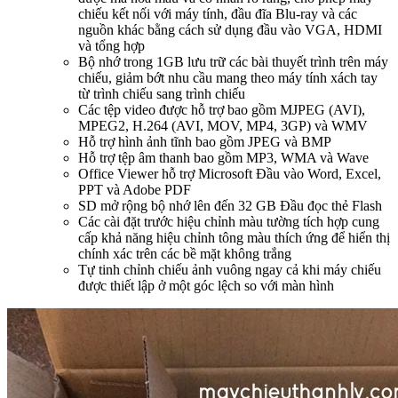
chiếu kết nối với máy tính, đầu đĩa Blu-ray và các
nguồn khác bằng cách sử dụng đầu vào VGA, HDMI
và tổng hợp
Bộ nhớ trong 1GB lưu trữ các bài thuyết trình trên máy
chiếu, giảm bớt nhu cầu mang theo máy tính xách tay
từ trình chiếu sang trình chiếu
Các tệp video được hỗ trợ bao gồm MJPEG (AVI),
MPEG2, H.264 (AVI, MOV, MP4, 3GP) và WMV
Hỗ trợ hình ảnh tĩnh bao gồm JPEG và BMP
Hỗ trợ tệp âm thanh bao gồm MP3, WMA và Wave
Office Viewer hỗ trợ Microsoft Đầu vào Word, Excel,
PPT và Adobe PDF
SD mở rộng bộ nhớ lên đến 32 GB Đầu đọc thẻ Flash
Các cài đặt trước hiệu chỉnh màu tường tích hợp cung
cấp khả năng hiệu chỉnh tông màu thích ứng để hiển thị
chính xác trên các bề mặt không trắng
Tự tinh chỉnh chiếu ảnh vuông ngay cả khi máy chiếu
được thiết lập ở một góc lệch so với màn hình