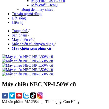
Máy chiếu laser 4k cũ
Máy chiếu BenQ
Bóng đèn máy chiếu
Tư vấn người dùng
Đời sống
Liên hệ
Trang chủ
/
Sản phẩm
/
Máy chiếu cũ
/
Máy chiếu cũ chuyên dụng
/
Máy chiếu xem phim cũ
Máy chiếu NEC NP-L50W cũ
Mã sản phẩm:
MA2584
|
Tình trạng:
Còn Hàng