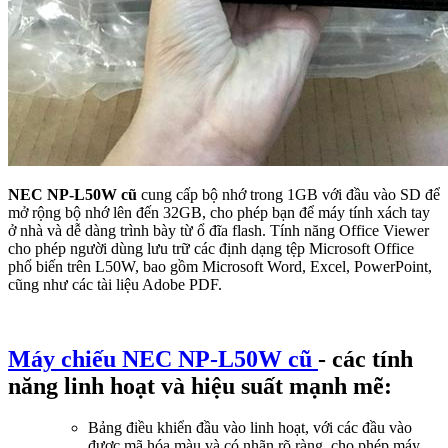
NEC NP-L50W cũ
cung cấp bộ nhớ trong 1GB với đầu vào SD để
mở rộng bộ nhớ lên đến 32GB, cho phép bạn để máy tính xách tay
ở nhà và dễ dàng trình bày từ ổ đĩa flash. Tính năng Office Viewer
cho phép người dùng lưu trữ các định dạng tệp Microsoft Office
phổ biến trên L50W, bao gồm Microsoft Word, Excel, PowerPoint,
cũng như các tài liệu Adobe PDF.
Máy chiếu NEC NP-L50W cũ
- các tính
năng linh hoạt và hiệu suất mạnh mẽ:
Bảng điều khiển đầu vào linh hoạt, với các đầu vào
được mã hóa màu và có nhãn rõ ràng, cho phép máy