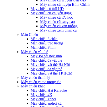
Máy chiếu cũ Huyện Cần Giờ
Máy chiếu cũ huyện Bình Chánh
Máy chiếu cũ full HD
Máy chiếu cũ chuyên dụng
Máy chiếu cũ lớp học
Máy chiếu cũ sáng cao
Máy chiếu cũ văn phòng
Máy chiếu xem phim cũ
Màn Chiếu
Màn chiếu 3 chân
Màn chiếu treo tường
Màn chiếu Phim
Máy chiếu vật thể
Máy soi bài học sinh
Máy chiếu đa vật thể
Máy chiếu vật thể Hà Nội
Máy chiếu đa vật thể
Máy chiếu vật thể TP.HCM
Máy chiếu thanh lý
Máy chiếu game tương tác
Máy chiếu khác
Máy chiếu Hát Karaoke
Máy chiếu 4K
Máy chiếu Yaber
Máy chiếu androi cũ