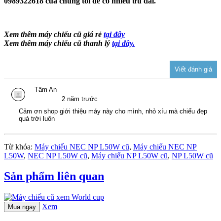
0989322618 của chúng tôi để có nhiều ưu đãi.
Xem thêm máy chiếu cũ giá rẻ
tại đây
Xem thêm máy chiếu cũ thanh lý
tại đây.
Tâm An
2 năm trước
Cảm ơn shop giới thiệu máy này cho mình, nhỏ xíu mà chiếu đẹp
quá trời luôn
Từ khóa:
Máy chiếu NEC NP L50W cũ
,
Máy chiếu NEC NP
L50W
,
NEC NP L50W cũ
,
Máy chiếu NP L50W cũ
,
NP L50W cũ
Sản phẩm liên quan
Xem
Mua ngay