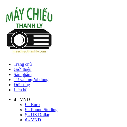
Trang chủ
Giới thiệu
Sản phẩm
Tư vấn người dùng
Đời sống
Liên hệ
đ
- VND
€ - Euro
£ - Pound Sterling
$ - US Dollar
đ - VND