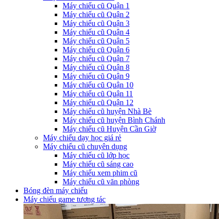
Máy chiếu cũ Quận 1
Máy chiếu cũ Quận 2
Máy chiếu cũ Quận 3
Máy chiếu cũ Quận 4
Máy chiếu cũ Quận 5
Máy chiếu cũ Quận 6
Máy chiếu cũ Quận 7
Máy chiếu cũ Quận 8
Máy chiếu cũ Quận 9
Máy chiếu cũ Quận 10
Máy chiếu cũ Quận 11
Máy chiếu cũ Quận 12
Máy chiếu cũ huyện Nhà Bè
Máy chiếu cũ huyện Bình Chánh
Máy chiếu cũ Huyện Cần Giờ
Máy chiếu dạy học giá rẻ
Máy chiếu cũ chuyên dụng
Máy chiếu cũ lớp học
Máy chiếu cũ sáng cao
Máy chiếu xem phim cũ
Máy chiếu cũ văn phòng
Bóng đèn máy chiếu
Máy chiếu game tương tác