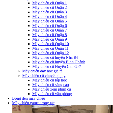
Máy chiếu cũ Quận 1
Máy chiếu cũ Quận 2
Máy chiếu cũ Quận 3
Máy chiếu cũ Quận 4
Máy chiếu cũ Quận 5
Máy chiếu cũ Quận 6
Máy chiếu cũ Quận 7
Máy chiếu cũ Quận 8
Máy chiếu cũ Quận 9
Máy chiếu cũ Quận 10
Máy chiếu cũ Quận 11
Máy chiếu cũ Quận 12
Máy chiếu cũ huyện Nhà Bè
Máy chiếu cũ huyện Bình Chánh
Máy chiếu cũ Huyện Cần Giờ
Máy chiếu dạy học giá rẻ
Máy chiếu cũ chuyên dụng
Máy chiếu cũ lớp học
Máy chiếu cũ sáng cao
Máy chiếu xem phim cũ
Máy chiếu cũ văn phòng
Bóng đèn máy chiếu
Máy chiếu game tương tác