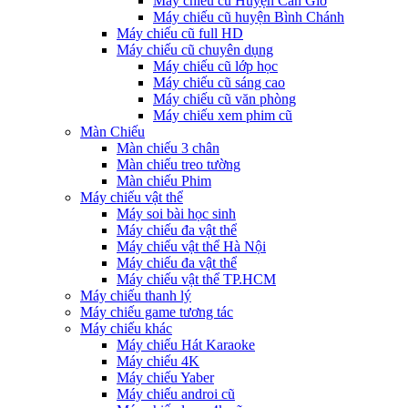
Máy chiếu cũ Huyện Cần Giờ
Máy chiếu cũ huyện Bình Chánh
Máy chiếu cũ full HD
Máy chiếu cũ chuyên dụng
Máy chiếu cũ lớp học
Máy chiếu cũ sáng cao
Máy chiếu cũ văn phòng
Máy chiếu xem phim cũ
Màn Chiếu
Màn chiếu 3 chân
Màn chiếu treo tường
Màn chiếu Phim
Máy chiếu vật thể
Máy soi bài học sinh
Máy chiếu đa vật thể
Máy chiếu vật thể Hà Nội
Máy chiếu đa vật thể
Máy chiếu vật thể TP.HCM
Máy chiếu thanh lý
Máy chiếu game tương tác
Máy chiếu khác
Máy chiếu Hát Karaoke
Máy chiếu 4K
Máy chiếu Yaber
Máy chiếu androi cũ