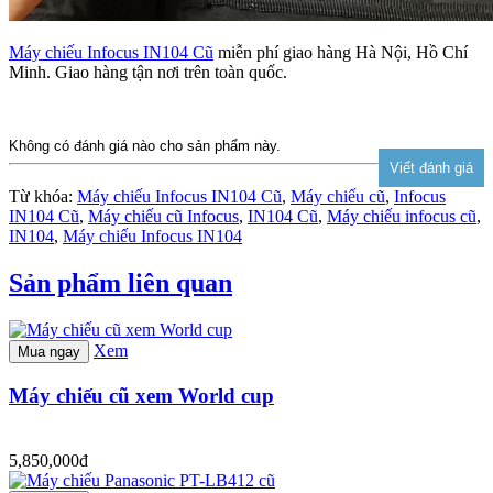
Máy chiếu Infocus IN104 Cũ
miễn phí giao hàng Hà Nội, Hồ Chí
Minh. Giao hàng tận nơi trên toàn quốc.
Không có đánh giá nào cho sản phẩm này.
Từ khóa:
Máy chiếu Infocus IN104 Cũ
,
Máy chiếu cũ
,
Infocus
IN104 Cũ
,
Máy chiếu cũ Infocus
,
IN104 Cũ
,
Máy chiếu infocus cũ
,
IN104
,
Máy chiếu Infocus IN104
Sản phẩm liên quan
Xem
Mua ngay
Máy chiếu cũ xem World cup
5,850,000đ