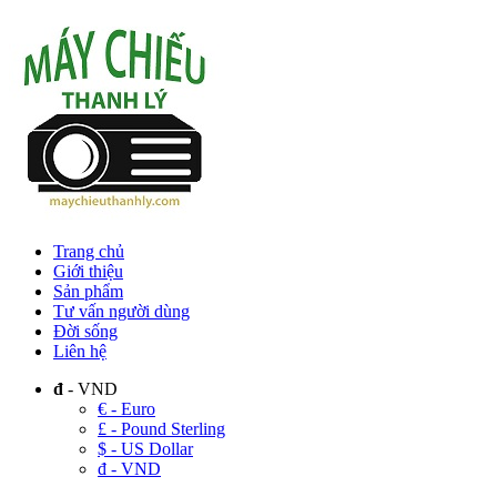
Trang chủ
Giới thiệu
Sản phẩm
Tư vấn người dùng
Đời sống
Liên hệ
đ
- VND
€ - Euro
£ - Pound Sterling
$ - US Dollar
đ - VND