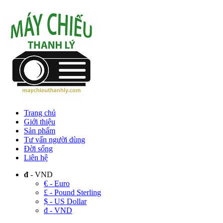
Trang chủ
Giới thiệu
Sản phẩm
Tư vấn người dùng
Đời sống
Liên hệ
đ
- VND
€ - Euro
£ - Pound Sterling
$ - US Dollar
đ - VND