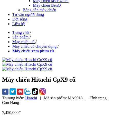
Máy chiếu laser 4k cũ
Máy chiếu BenQ
Bóng đèn máy chiếu
Tư vấn người dùng
Đời sống
Liên hệ
Trang chủ
/
Sản phẩm
/
Máy chiếu cũ
/
Máy chiếu cũ chuyên dụng
/
Máy chiếu xem phim cũ
Máy chiếu Hitachi CpX9 cũ
Thương hiệu:
Hitachi
|
Mã sản phẩm:
MA9918
|
Tình trạng:
Còn Hàng
7,450,000đ