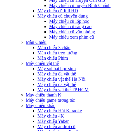
Máy chiếu cũ Huyện Cần Giờ
Máy chiếu cũ huyện Bình Chánh
Máy chiếu cũ full HD
Máy chiếu cũ chuyên dụng
Máy chiếu cũ lớp học
Máy chiếu cũ sáng cao
Máy chiếu cũ văn phòng
Máy chiếu xem phim cũ
Màn Chiếu
Màn chiếu 3 chân
Màn chiếu treo tường
Màn chiếu Phim
Máy chiếu vật thể
Máy soi bài học sinh
Máy chiếu đa vật thể
Máy chiếu vật thể Hà Nội
Máy chiếu đa vật thể
Máy chiếu vật thể TP.HCM
Máy chiếu thanh lý
Máy chiếu game tương tác
Máy chiếu khác
Máy chiếu Hát Karaoke
Máy chiếu 4K
Máy chiếu Yaber
Máy chiếu androi cũ