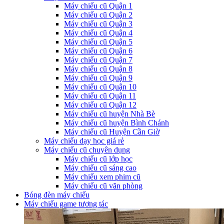
Máy chiếu cũ Quận 1
Máy chiếu cũ Quận 2
Máy chiếu cũ Quận 3
Máy chiếu cũ Quận 4
Máy chiếu cũ Quận 5
Máy chiếu cũ Quận 6
Máy chiếu cũ Quận 7
Máy chiếu cũ Quận 8
Máy chiếu cũ Quận 9
Máy chiếu cũ Quận 10
Máy chiếu cũ Quận 11
Máy chiếu cũ Quận 12
Máy chiếu cũ huyện Nhà Bè
Máy chiếu cũ huyện Bình Chánh
Máy chiếu cũ Huyện Cần Giờ
Máy chiếu dạy học giá rẻ
Máy chiếu cũ chuyên dụng
Máy chiếu cũ lớp học
Máy chiếu cũ sáng cao
Máy chiếu xem phim cũ
Máy chiếu cũ văn phòng
Bóng đèn máy chiếu
Máy chiếu game tương tác