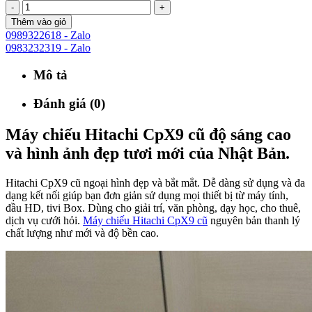
-
+
Thêm vào giỏ
0989322618 - Zalo
0983232319 - Zalo
Mô tả
Đánh giá (0)
Máy chiếu Hitachi CpX9 cũ độ sáng cao
và hình ảnh đẹp tươi mới của Nhật Bản.
Hitachi CpX9 cũ ngoại hình đẹp và bắt mắt. Dễ dàng sử dụng và đa
dạng kết nối giúp bạn đơn giản sử dụng mọi thiết bị từ máy tính,
đầu HD, tivi Box. Dùng cho giải trí, văn phòng, dạy học, cho thuê,
dịch vụ cưới hỏi.
Máy chiếu Hitachi CpX9 cũ
nguyên bản thanh lý
chất lượng như mới và độ bền cao.