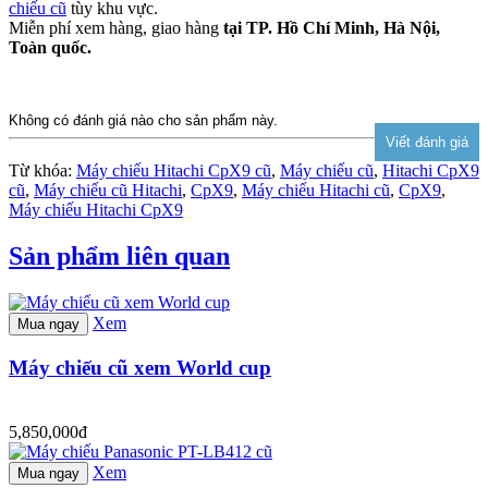
chiếu cũ
tùy khu vực.
Miễn phí xem hàng, giao hàng
tại TP. Hồ Chí Minh, Hà Nội,
Toàn quốc.
Không có đánh giá nào cho sản phẩm này.
Từ khóa:
Máy chiếu Hitachi CpX9 cũ
,
Máy chiếu cũ
,
Hitachi CpX9
cũ
,
Máy chiếu cũ Hitachi
,
CpX9
,
Máy chiếu Hitachi cũ
,
CpX9
,
Máy chiếu Hitachi CpX9
Sản phẩm liên quan
Xem
Mua ngay
Máy chiếu cũ xem World cup
5,850,000đ
Xem
Mua ngay