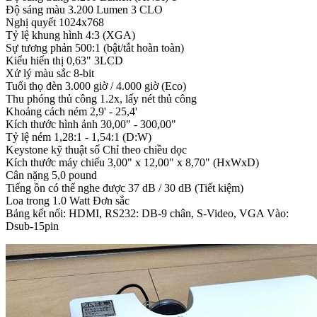
Độ sáng màu 3.200 Lumen 3 CLO
Nghị quyết 1024x768
Tỷ lệ khung hình 4:3 (XGA)
Sự tương phản 500:1 (bật/tắt hoàn toàn)
Kiểu hiển thị 0,63" 3LCD
Xử lý màu sắc 8-bit
Tuổi thọ đèn 3.000 giờ / 4.000 giờ (Eco)
Thu phóng thủ công 1.2x, lấy nét thủ công
Khoảng cách ném 2,9' - 25,4'
Kích thước hình ảnh 30,00" - 300,00"
Tỷ lệ ném 1,28:1 - 1,54:1 (D:W)
Keystone kỹ thuật số Chỉ theo chiều dọc
Kích thước máy chiếu 3,00" x 12,00" x 8,70" (HxWxD)
Cân nặng 5,0 pound
Tiếng ồn có thể nghe được 37 dB / 30 dB (Tiết kiệm)
Loa trong 1.0 Watt Đơn sắc
Bảng kết nối: HDMI, RS232: DB-9 chân, S-Video, VGA Vào:
Dsub-15pin