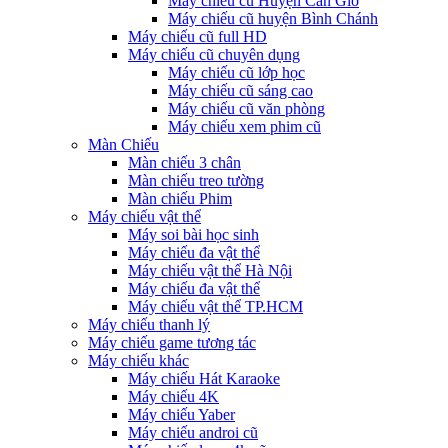
Máy chiếu cũ Huyện Cần Giờ
Máy chiếu cũ huyện Bình Chánh
Máy chiếu cũ full HD
Máy chiếu cũ chuyên dụng
Máy chiếu cũ lớp học
Máy chiếu cũ sáng cao
Máy chiếu cũ văn phòng
Máy chiếu xem phim cũ
Màn Chiếu
Màn chiếu 3 chân
Màn chiếu treo tường
Màn chiếu Phim
Máy chiếu vật thể
Máy soi bài học sinh
Máy chiếu đa vật thể
Máy chiếu vật thể Hà Nội
Máy chiếu đa vật thể
Máy chiếu vật thể TP.HCM
Máy chiếu thanh lý
Máy chiếu game tương tác
Máy chiếu khác
Máy chiếu Hát Karaoke
Máy chiếu 4K
Máy chiếu Yaber
Máy chiếu androi cũ