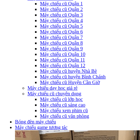
Máy chiếu cũ Quận 1
Máy chiếu cũ Quận 2
Máy chiếu cũ Quận 3
Máy chiếu cũ Quận 4
Máy chiếu cũ Quận 5
Máy chiếu cũ Quận 6
Máy chiếu cũ Quận 7
Máy chiếu cũ Quận 8
Máy chiếu cũ Quận 9
Máy chiếu cũ Quận 10
Máy chiếu cũ Quận 11
Máy chiếu cũ Quận 12
Máy chiếu cũ huyện Nhà Bè
Máy chiếu cũ huyện Bình Chánh
Máy chiếu cũ Huyện Cần Giờ
Máy chiếu dạy học giá rẻ
Máy chiếu cũ chuyên dụng
Máy chiếu cũ lớp học
Máy chiếu cũ sáng cao
Máy chiếu xem phim cũ
Máy chiếu cũ văn phòng
Bóng đèn máy chiếu
Máy chiếu game tương tác