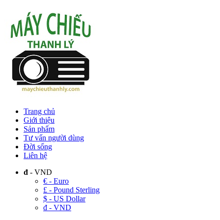
Trang chủ
Giới thiệu
Sản phẩm
Tư vấn người dùng
Đời sống
Liên hệ
đ
- VND
€ - Euro
£ - Pound Sterling
$ - US Dollar
đ - VND