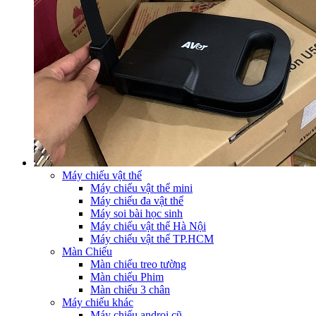
Máy chiếu vật thể
Máy chiếu vật thể mini
Máy chiếu đa vật thể
Máy soi bài học sinh
Máy chiếu vật thể Hà Nội
Máy chiếu vật thể TP.HCM
Màn Chiếu
Màn chiếu treo tường
Màn chiếu Phim
Màn chiếu 3 chân
Máy chiếu khác
Máy chiếu androi cũ