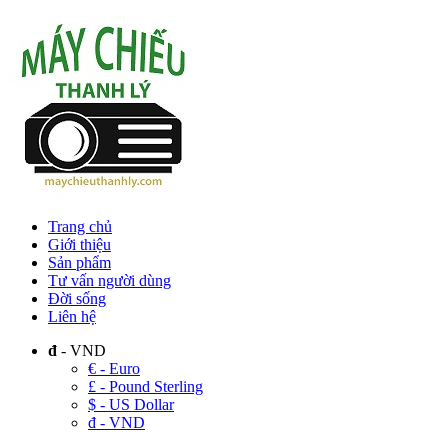
Trang chủ
Giới thiệu
Sản phẩm
Tư vấn người dùng
Đời sống
Liên hệ
đ
- VND
€ - Euro
£ - Pound Sterling
$ - US Dollar
đ - VND