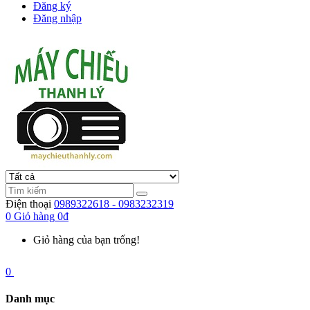
Đăng ký
Đăng nhập
Điện thoại
0989322618 - 0983232319
0
Giỏ hàng
0đ
Giỏ hàng của bạn trống!
0
Danh mục