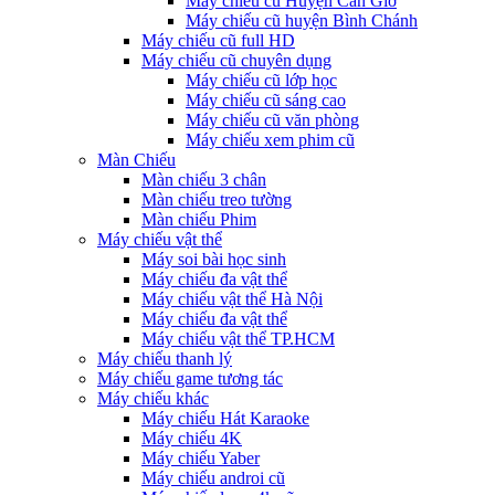
Máy chiếu cũ Huyện Cần Giờ
Máy chiếu cũ huyện Bình Chánh
Máy chiếu cũ full HD
Máy chiếu cũ chuyên dụng
Máy chiếu cũ lớp học
Máy chiếu cũ sáng cao
Máy chiếu cũ văn phòng
Máy chiếu xem phim cũ
Màn Chiếu
Màn chiếu 3 chân
Màn chiếu treo tường
Màn chiếu Phim
Máy chiếu vật thể
Máy soi bài học sinh
Máy chiếu đa vật thể
Máy chiếu vật thể Hà Nội
Máy chiếu đa vật thể
Máy chiếu vật thể TP.HCM
Máy chiếu thanh lý
Máy chiếu game tương tác
Máy chiếu khác
Máy chiếu Hát Karaoke
Máy chiếu 4K
Máy chiếu Yaber
Máy chiếu androi cũ