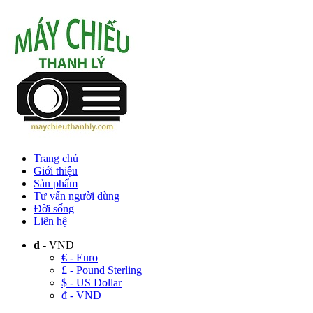
Trang chủ
Giới thiệu
Sản phẩm
Tư vấn người dùng
Đời sống
Liên hệ
đ
- VND
€ - Euro
£ - Pound Sterling
$ - US Dollar
đ - VND