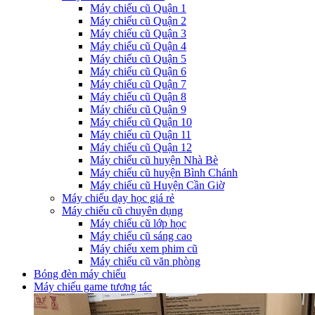
Máy chiếu cũ Quận 1
Máy chiếu cũ Quận 2
Máy chiếu cũ Quận 3
Máy chiếu cũ Quận 4
Máy chiếu cũ Quận 5
Máy chiếu cũ Quận 6
Máy chiếu cũ Quận 7
Máy chiếu cũ Quận 8
Máy chiếu cũ Quận 9
Máy chiếu cũ Quận 10
Máy chiếu cũ Quận 11
Máy chiếu cũ Quận 12
Máy chiếu cũ huyện Nhà Bè
Máy chiếu cũ huyện Bình Chánh
Máy chiếu cũ Huyện Cần Giờ
Máy chiếu dạy học giá rẻ
Máy chiếu cũ chuyên dụng
Máy chiếu cũ lớp học
Máy chiếu cũ sáng cao
Máy chiếu xem phim cũ
Máy chiếu cũ văn phòng
Bóng đèn máy chiếu
Máy chiếu game tương tác