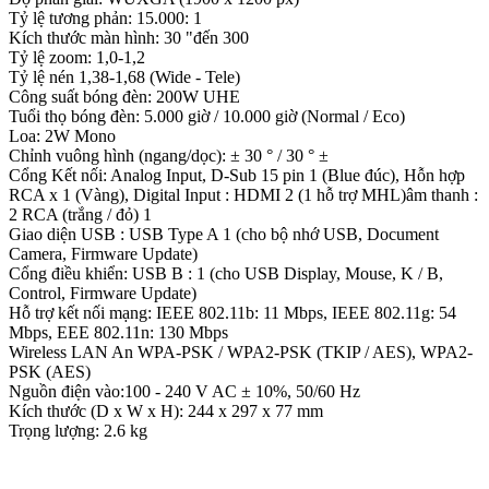
Tỷ lệ tương phản: 15.000: 1
Kích thước màn hình: 30 "đến 300
Tỷ lệ zoom: 1,0-1,2
Tỷ lệ nén 1,38-1,68 (Wide - Tele)
Công suất bóng đèn: 200W UHE
Tuổi thọ bóng đèn: 5.000 giờ / 10.000 giờ (Normal / Eco)
Loa: 2W Mono
Chỉnh vuông hình (ngang/dọc): ± 30 ° / 30 ° ±
Cổng Kết nối: Analog Input, D-Sub 15 pin 1 (Blue đúc), Hỗn hợp
RCA x 1 (Vàng), Digital Input : HDMI 2 (1 hỗ trợ MHL)âm thanh :
2 RCA (trắng / đỏ) 1
Giao diện USB : USB Type A 1 (cho bộ nhớ USB, Document
Camera, Firmware Update)
Cổng điều khiển: USB B : 1 (cho USB Display, Mouse, K / B,
Control, Firmware Update)
Hỗ trợ kết nối mạng: IEEE 802.11b: 11 Mbps, IEEE 802.11g: 54
Mbps, EEE 802.11n: 130 Mbps
Wireless LAN An WPA-PSK / WPA2-PSK (TKIP / AES), WPA2-
PSK (AES)
Nguồn điện vào:100 - 240 V AC ± 10%, 50/60 Hz
Kích thước (D x W x H): 244 x 297 x 77 mm
Trọng lượng: 2.6 kg