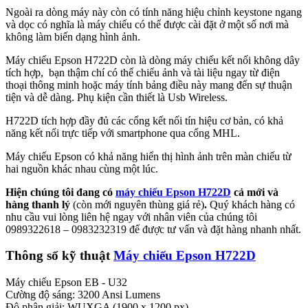
Ngoài ra dòng máy này còn có tính năng hiệu chỉnh keystone ngang
và dọc có nghĩa là máy chiếu có thể được cài đặt ở một số nơi mà
không làm biến dạng hình ảnh.
Máy chiếu Epson H722D còn là dòng máy chiếu kết nối không dây
tích hợp, bạn thậm chí có thể chiếu ảnh và tài liệu ngay từ điện
thoại thông minh hoặc máy tính bảng điều này mang đến sự thuận
tiện và dễ dàng. Phụ kiện cần thiết là Usb Wireless.
H722D tích hợp đầy đủ các cổng kết nối tín hiệu cơ bản, có khả
năng kết nối trực tiếp với smartphone qua cổng MHL.
Máy chiếu Epson có khả năng hiển thị hình ảnh trên màn chiếu từ
hai nguồn khác nhau cùng một lúc.
Hiện chúng tôi đang có
máy chiếu Epson H722D
cả mới và
hàng thanh lý
(còn mới nguyên thùng giá rẻ)
.
Quý khách hàng có
nhu cầu vui lòng liên hệ ngay với nhân viên của chúng tôi
0989322618 – 0983232319 để được tư vấn và đặt hàng nhanh nhất.
Thông số kỹ thuật
Máy chiếu Epson H722D
Máy chiếu Epson EB - U32
Cường độ sáng: 3200 Ansi Lumens
Độ phân giải: WUXGA (1900 x 1200 px)