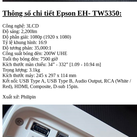
Thông số chi tiết Epson EH- TW5350:
Công nghệ: 3LCD
Độ sáng: 2,200lm
Độ phân giải: 1080p (1920 x 1080)
Tỷ lệ khung hình: 16:9
Độ tương phản: 35,000:1
Công suất bóng đèn: 200W UHE
Tuổi thọ bóng đèn: 7500 giờ
Kích thước màn chiếu: 34” - 332” [1.09 - 10.94 m]
Trọng lượng: 3.1kg
Kích thước máy: 245 x 297 x 114 mm
Kết nối: USB Type A, USB Type B, Audio Output, RCA (White /
Red), HDMI, Composite, D-sub 15pin.
Xuất xứ: Philipin