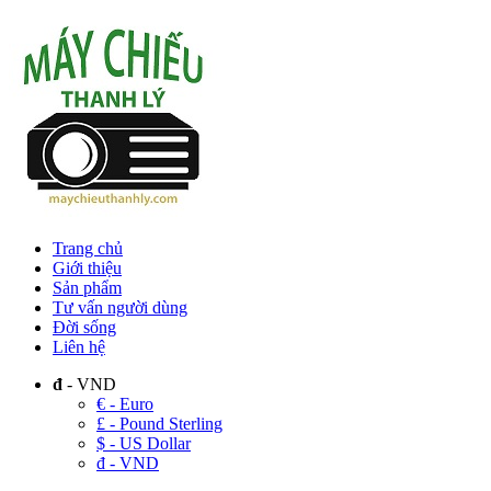
Trang chủ
Giới thiệu
Sản phẩm
Tư vấn người dùng
Đời sống
Liên hệ
đ
- VND
€ - Euro
£ - Pound Sterling
$ - US Dollar
đ - VND