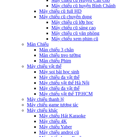
Máy chiếu cũ Huyện Cần Giờ
Máy chiếu cũ huyện Bình Chánh
Máy chiếu cũ full HD
Máy chiếu cũ chuyên dụng
Máy chiếu cũ lớp học
Máy chiếu cũ sáng cao
Máy chiếu cũ văn phòng
Máy chiếu xem phim cũ
Màn Chiếu
Màn chiếu 3 chân
Màn chiếu treo tường
Màn chiếu Phim
Máy chiếu vật thể
Máy soi bài học sinh
Máy chiếu đa vật thể
Máy chiếu vật thể Hà Nội
Máy chiếu đa vật thể
Máy chiếu vật thể TP.HCM
Máy chiếu thanh lý
Máy chiếu game tương tác
Máy chiếu khác
Máy chiếu Hát Karaoke
Máy chiếu 4K
Máy chiếu Yaber
Máy chiếu androi cũ