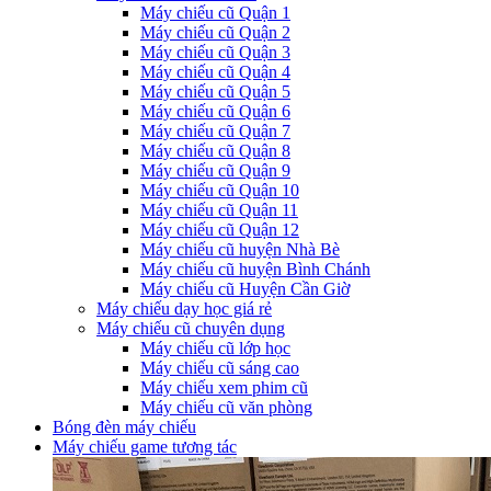
Máy chiếu cũ Quận 1
Máy chiếu cũ Quận 2
Máy chiếu cũ Quận 3
Máy chiếu cũ Quận 4
Máy chiếu cũ Quận 5
Máy chiếu cũ Quận 6
Máy chiếu cũ Quận 7
Máy chiếu cũ Quận 8
Máy chiếu cũ Quận 9
Máy chiếu cũ Quận 10
Máy chiếu cũ Quận 11
Máy chiếu cũ Quận 12
Máy chiếu cũ huyện Nhà Bè
Máy chiếu cũ huyện Bình Chánh
Máy chiếu cũ Huyện Cần Giờ
Máy chiếu dạy học giá rẻ
Máy chiếu cũ chuyên dụng
Máy chiếu cũ lớp học
Máy chiếu cũ sáng cao
Máy chiếu xem phim cũ
Máy chiếu cũ văn phòng
Bóng đèn máy chiếu
Máy chiếu game tương tác