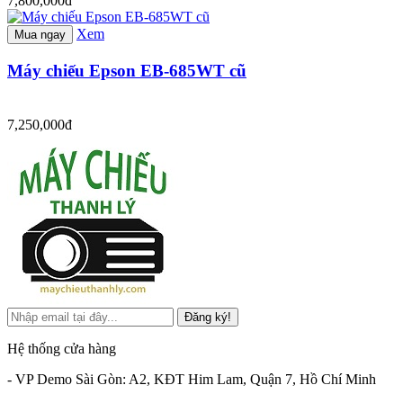
7,800,000đ
Xem
Mua ngay
Máy chiếu Epson EB-685WT cũ
7,250,000đ
Đăng ký!
Hệ thống cửa hàng
- VP Demo Sài Gòn: A2, KĐT Him Lam, Quận 7, Hồ Chí Minh