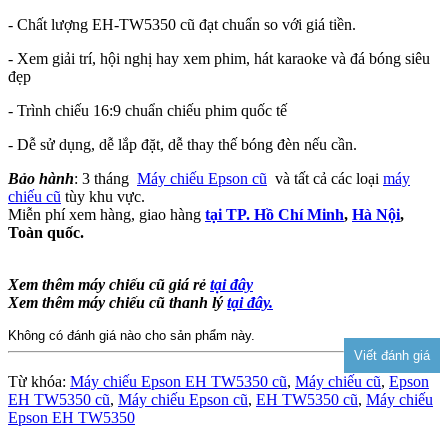
- Chất lượng EH-TW5350 cũ đạt chuẩn so với giá tiền.
- Xem giải trí, hội nghị hay xem phim, hát karaoke và đá bóng siêu
đẹp
- Trình chiếu 16:9 chuẩn chiếu phim quốc tế
- Dễ sử dụng, dễ lắp đặt, dễ thay thế bóng đèn nếu cần.
Bảo hành
: 3 tháng
Máy chiếu Epson cũ
và tất cả các loại
máy
chiếu cũ
tùy khu vực.
Miễn phí xem hàng, giao hàng
tại TP. Hồ Chí Minh
,
Hà Nội
,
Toàn quốc.
Xem thêm máy chiếu cũ giá rẻ
tại đây
Xem thêm máy chiếu cũ thanh lý
tại đây.
Không có đánh giá nào cho sản phẩm này.
Từ khóa:
Máy chiếu Epson EH TW5350 cũ
,
Máy chiếu cũ
,
Epson
EH TW5350 cũ
,
Máy chiếu Epson cũ
,
EH TW5350 cũ
,
Máy chiếu
Epson EH TW5350