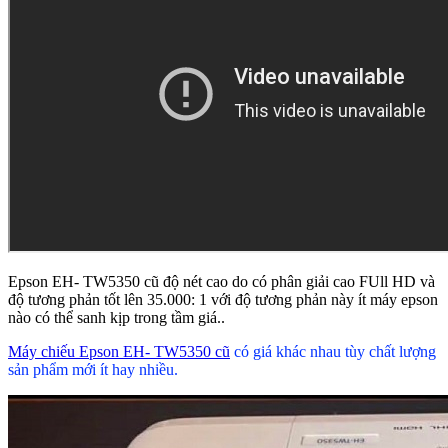
Epson EH- TW5350 cũ độ nét cao do có phân giải cao FUll HD và
độ tương phản tốt lên 35.000: 1 với độ tương phản này ít máy epson
nào có thể sanh kịp trong tầm giá..
Máy chiếu Epson EH- TW5350 cũ
có giá khác nhau tùy chất lượng
sản phẩm mới ít hay nhiều.