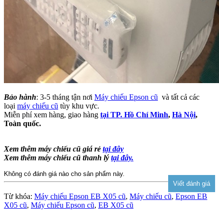
Bảo hành
: 3-5 tháng tận nơi
Máy chiếu Epson cũ
và tất cả các
loại
máy chiếu cũ
tùy khu vực.
Miễn phí xem hàng, giao hàng
tại TP. Hồ Chí Minh
,
Hà Nội
,
Toàn quốc.
Xem thêm máy chiếu cũ giá rẻ
tại đây
Xem thêm máy chiếu cũ thanh lý
tại đây.
Không có đánh giá nào cho sản phẩm này.
Từ khóa:
Máy chiếu Epson EB X05 cũ
,
Máy chiếu cũ
,
Epson EB
X05 cũ
,
Máy chiếu Epson cũ
,
EB X05 cũ