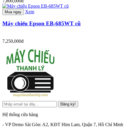
7,800,000đ
Xem
Mua ngay
Máy chiếu Epson EB-685WT cũ
7,250,000đ
Đăng ký!
Hệ thống cửa hàng
- VP Demo Sài Gòn: A2, KĐT Him Lam, Quận 7, Hồ Chí Minh