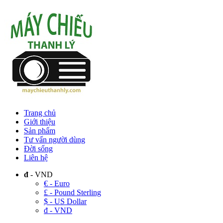
Trang chủ
Giới thiệu
Sản phẩm
Tư vấn người dùng
Đời sống
Liên hệ
đ
- VND
€ - Euro
£ - Pound Sterling
$ - US Dollar
đ - VND