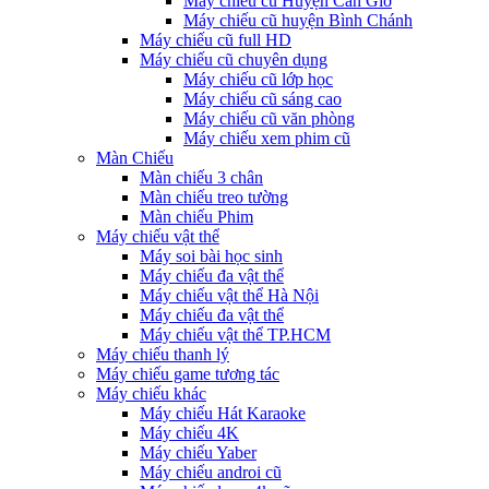
Máy chiếu cũ Huyện Cần Giờ
Máy chiếu cũ huyện Bình Chánh
Máy chiếu cũ full HD
Máy chiếu cũ chuyên dụng
Máy chiếu cũ lớp học
Máy chiếu cũ sáng cao
Máy chiếu cũ văn phòng
Máy chiếu xem phim cũ
Màn Chiếu
Màn chiếu 3 chân
Màn chiếu treo tường
Màn chiếu Phim
Máy chiếu vật thể
Máy soi bài học sinh
Máy chiếu đa vật thể
Máy chiếu vật thể Hà Nội
Máy chiếu đa vật thể
Máy chiếu vật thể TP.HCM
Máy chiếu thanh lý
Máy chiếu game tương tác
Máy chiếu khác
Máy chiếu Hát Karaoke
Máy chiếu 4K
Máy chiếu Yaber
Máy chiếu androi cũ