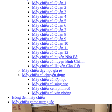
Máy chiếu cũ Quận 1
Máy chiếu cũ Quận 2
Máy chiếu cũ Quận 3
Máy chiếu cũ Quận 4
Máy chiếu cũ Quận 5
Máy chiếu cũ Quận 6
Máy chiếu cũ Quận 7
Máy chiếu cũ Quận 8
Máy chiếu cũ Quận 9
Máy chiếu cũ Quận 10
Máy chiếu cũ Quận 11
Máy chiếu cũ Quận 12
Máy chiếu cũ huyện Nhà Bè
Máy chiếu cũ huyện Bình Chánh
Máy chiếu cũ Huyện Cần Giờ
Máy chiếu dạy học giá rẻ
Máy chiếu cũ chuyên dụng
Máy chiếu cũ lớp học
Máy chiếu cũ sáng cao
Máy chiếu xem phim cũ
Máy chiếu cũ văn phòng
Bóng đèn máy chiếu
Máy chiếu game tương tác