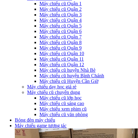
Máy chiếu cũ Quận 1
Máy chiếu cũ Quận 2
Máy chiếu cũ Quận 3
Máy chiếu cũ Quận 4
Máy chiếu cũ Quận 5
Máy chiếu cũ Quận 6
Máy chiếu cũ Quận 7
Máy chiếu cũ Quận 8
Máy chiếu cũ Quận 9
Máy chiếu cũ Quận 10
Máy chiếu cũ Quận 11
Máy chiếu cũ Quận 12
Máy chiếu cũ huyện Nhà Bè
Máy chiếu cũ huyện Bình Chánh
Máy chiếu cũ Huyện Cần Giờ
Máy chiếu dạy học giá rẻ
Máy chiếu cũ chuyên dụng
Máy chiếu cũ lớp học
Máy chiếu cũ sáng cao
Máy chiếu xem phim cũ
Máy chiếu cũ văn phòng
Bóng đèn máy chiếu
Máy chiếu game tương tác