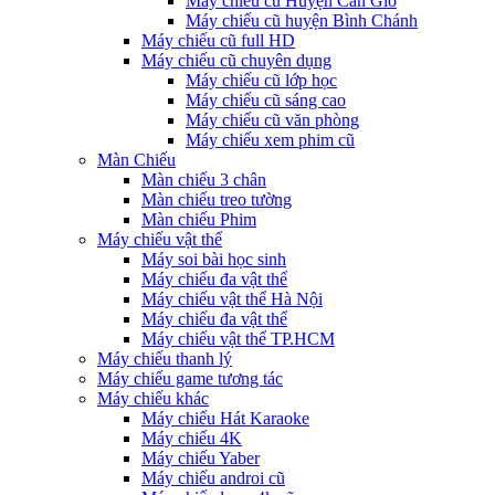
Máy chiếu cũ Huyện Cần Giờ
Máy chiếu cũ huyện Bình Chánh
Máy chiếu cũ full HD
Máy chiếu cũ chuyên dụng
Máy chiếu cũ lớp học
Máy chiếu cũ sáng cao
Máy chiếu cũ văn phòng
Máy chiếu xem phim cũ
Màn Chiếu
Màn chiếu 3 chân
Màn chiếu treo tường
Màn chiếu Phim
Máy chiếu vật thể
Máy soi bài học sinh
Máy chiếu đa vật thể
Máy chiếu vật thể Hà Nội
Máy chiếu đa vật thể
Máy chiếu vật thể TP.HCM
Máy chiếu thanh lý
Máy chiếu game tương tác
Máy chiếu khác
Máy chiếu Hát Karaoke
Máy chiếu 4K
Máy chiếu Yaber
Máy chiếu androi cũ