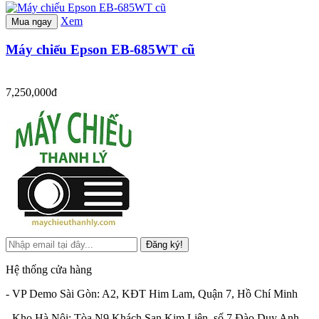
Xem
Mua ngay
Máy chiếu Epson EB-685WT cũ
7,250,000đ
Đăng ký!
Hệ thống cửa hàng
- VP Demo Sài Gòn: A2, KĐT Him Lam, Quận 7, Hồ Chí Minh
- Kho Hà Nội: Tòa N9 Khách Sạn Kim Liên, số 7 Đào Duy Anh,