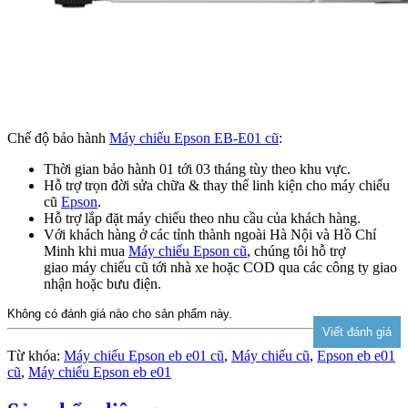
Chế độ bảo hành
Máy chiếu Epson EB-E01 cũ
:
Thời gian bảo hành 01 tới 03 tháng tùy theo khu vực.
Hỗ trợ trọn đời sửa chữa & thay thế linh kiện cho máy chiếu
cũ
Epson
.
Hỗ trợ lắp đặt máy chiếu theo nhu cầu của khách hàng.
Với khách hàng ở các tỉnh thành ngoài Hà Nội và Hồ Chí
Minh khi mua
Máy chiếu Epson cũ
, chúng tôi hỗ trợ
giao máy chiếu cũ tới nhà xe hoặc COD qua các công ty giao
nhận hoặc bưu điện.
Không có đánh giá nào cho sản phẩm này.
Từ khóa:
Máy chiếu Epson eb e01 cũ
,
Máy chiếu cũ
,
Epson eb e01
cũ
,
Máy chiếu Epson eb e01