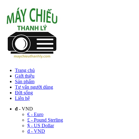
Trang chủ
Giới thiệu
Sản phẩm
Tư vấn người dùng
Đời sống
Liên hệ
đ
- VND
€ - Euro
£ - Pound Sterling
$ - US Dollar
đ - VND