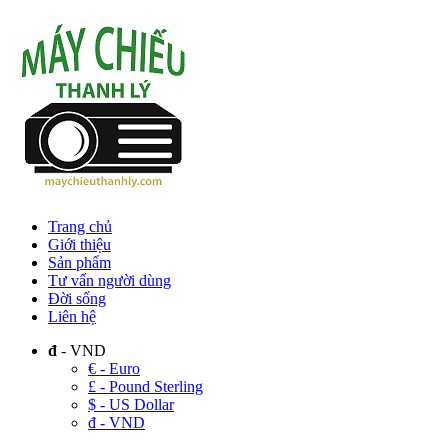
Trang chủ
Giới thiệu
Sản phẩm
Tư vấn người dùng
Đời sống
Liên hệ
đ
- VND
€ - Euro
£ - Pound Sterling
$ - US Dollar
đ - VND