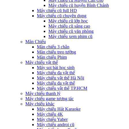
Máy chiếu cũ Huyện Cần Giờ
Máy chiếu cũ huyện Bình Chánh
Máy chiếu cũ full HD
Máy chiếu cũ chuyên dụng
Máy chiếu cũ lớp học
Máy chiếu cũ sáng cao
Máy chiếu cũ văn phòng
Máy chiếu xem phim cũ
Màn Chiếu
Màn chiếu 3 chân
Màn chiếu treo tường
Màn chiếu Phim
Máy chiếu vật thể
Máy soi bài học sinh
Máy chiếu đa vật thể
Máy chiếu vật thể Hà Nội
Máy chiếu đa vật thể
Máy chiếu vật thể TP.HCM
Máy chiếu thanh lý
Máy chiếu game tương tác
Máy chiếu khác
Máy chiếu Hát Karaoke
Máy chiếu 4K
Máy chiếu Yaber
Máy chiếu androi cũ