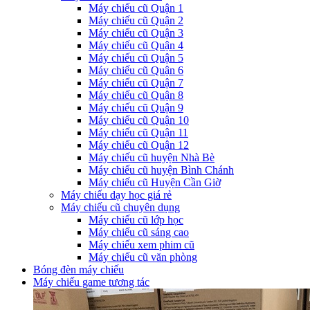
Máy chiếu cũ Quận 1
Máy chiếu cũ Quận 2
Máy chiếu cũ Quận 3
Máy chiếu cũ Quận 4
Máy chiếu cũ Quận 5
Máy chiếu cũ Quận 6
Máy chiếu cũ Quận 7
Máy chiếu cũ Quận 8
Máy chiếu cũ Quận 9
Máy chiếu cũ Quận 10
Máy chiếu cũ Quận 11
Máy chiếu cũ Quận 12
Máy chiếu cũ huyện Nhà Bè
Máy chiếu cũ huyện Bình Chánh
Máy chiếu cũ Huyện Cần Giờ
Máy chiếu dạy học giá rẻ
Máy chiếu cũ chuyên dụng
Máy chiếu cũ lớp học
Máy chiếu cũ sáng cao
Máy chiếu xem phim cũ
Máy chiếu cũ văn phòng
Bóng đèn máy chiếu
Máy chiếu game tương tác