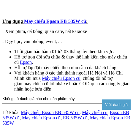
Ứng dụng
Máy chiếu Epson EB-535W cũ
:
- Xem phim, đá bóng, quán cafe, hát karaoke
- Dạy học, văn phòng, event, ...
Thời gian bảo hành 01 tới 03 tháng tùy theo khu vực.
Hỗ trợ trọn đời sửa chữa & thay thế linh kiện cho máy chiếu
cũ
Epson
.
Hỗ trợ lắp đặt máy chiếu theo nhu cầu của khách hàng.
Với khách hàng ở các tỉnh thành ngoài Hà Nội và Hồ Chí
Minh khi mua
Máy chiếu Epson cũ
, chúng tôi hỗ trợ
giao máy chiếu cũ tới nhà xe hoặc COD qua các công ty giao
nhận hoặc bưu điện.
Không có đánh giá nào cho sản phẩm này.
Từ khóa:
Máy chiếu Epson EB 535W cũ
,
Máy chiếu cũ
,
Epson EB
535W cũ
,
Máy chiếu Epson cũ
,
EB 535W cũ
,
Máy chiếu Epson EB
535W