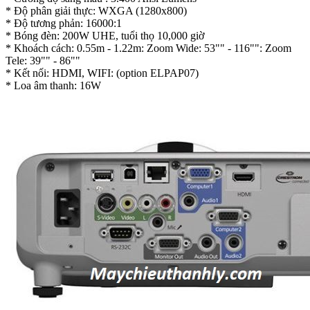
* Độ phân giải thực: WXGA (1280x800)
* Độ tương phản: 16000:1
* Bóng đèn: 200W UHE, tuổi thọ 10,000 giờ
* Khoách cách: 0.55m - 1.22m: Zoom Wide: 53"" - 116"": Zoom
Tele: 39"" - 86""
* Kết nối: HDMI, WIFI: (option ELPAP07)
* Loa âm thanh: 16W