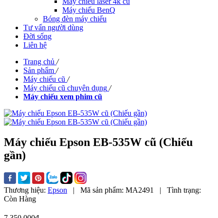
Máy chiếu laser 4k cũ
Máy chiếu BenQ
Bóng đèn máy chiếu
Tư vấn người dùng
Đời sống
Liên hệ
Trang chủ
/
Sản phẩm
/
Máy chiếu cũ
/
Máy chiếu cũ chuyên dụng
/
Máy chiếu xem phim cũ
Máy chiếu Epson EB-535W cũ (Chiếu
gần)
Thương hiệu:
Epson
|
Mã sản phẩm:
MA2491
|
Tình trạng:
Còn Hàng
7,350,000đ