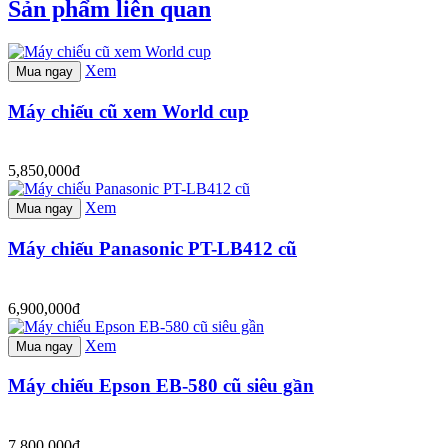
Sản phẩm liên quan
Xem
Mua ngay
Máy chiếu cũ xem World cup
5,850,000đ
Xem
Mua ngay
Máy chiếu Panasonic PT-LB412 cũ
6,900,000đ
Xem
Mua ngay
Máy chiếu Epson EB-580 cũ siêu gần
7,800,000đ