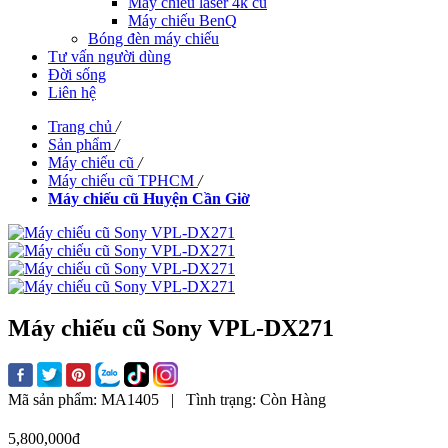
Máy chiếu laser 4k cũ
Máy chiếu BenQ
Bóng đèn máy chiếu
Tư vấn người dùng
Đời sống
Liên hệ
Trang chủ
/
Sản phẩm
/
Máy chiếu cũ
/
Máy chiếu cũ TPHCM
/
Máy chiếu cũ Huyện Cần Giờ
Máy chiếu cũ Sony VPL-DX271
Mã sản phẩm:
MA1405
|
Tình trạng:
Còn Hàng
5,800,000đ