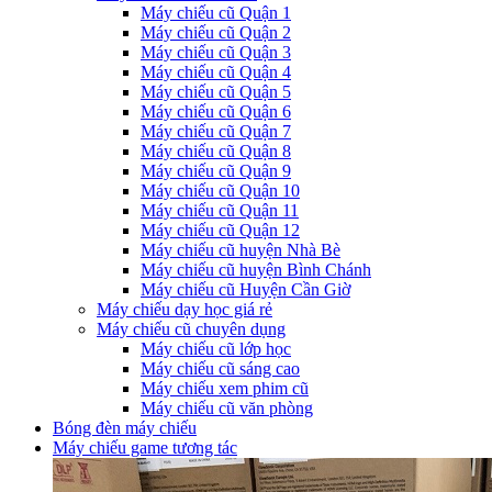
Máy chiếu cũ Quận 1
Máy chiếu cũ Quận 2
Máy chiếu cũ Quận 3
Máy chiếu cũ Quận 4
Máy chiếu cũ Quận 5
Máy chiếu cũ Quận 6
Máy chiếu cũ Quận 7
Máy chiếu cũ Quận 8
Máy chiếu cũ Quận 9
Máy chiếu cũ Quận 10
Máy chiếu cũ Quận 11
Máy chiếu cũ Quận 12
Máy chiếu cũ huyện Nhà Bè
Máy chiếu cũ huyện Bình Chánh
Máy chiếu cũ Huyện Cần Giờ
Máy chiếu dạy học giá rẻ
Máy chiếu cũ chuyên dụng
Máy chiếu cũ lớp học
Máy chiếu cũ sáng cao
Máy chiếu xem phim cũ
Máy chiếu cũ văn phòng
Bóng đèn máy chiếu
Máy chiếu game tương tác