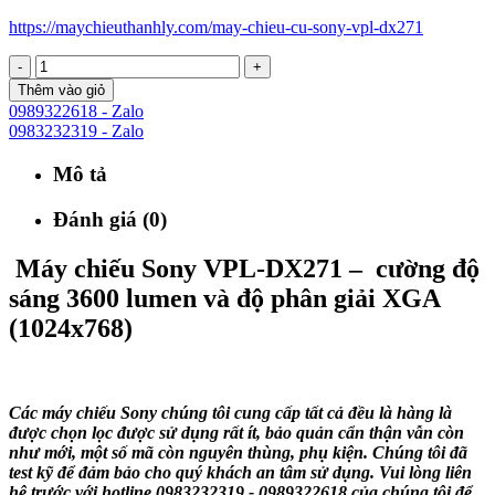
https://maychieuthanhly.com/may-chieu-cu-sony-vpl-dx271
-
+
Thêm vào giỏ
0989322618 - Zalo
0983232319 - Zalo
Mô tả
Đánh giá (0)
Máy chiếu
Sony VPL-DX271
– cường độ
sáng 3600 lumen và độ phân giải
XGA
(1024x768)
Các máy chiếu Sony chúng tôi cung cấp tất cả đều là hàng là
được chọn lọc được sử dụng rất ít, bảo quản cẩn thận vẫn còn
như mới, một số mã còn nguyên thùng, phụ kiện. Chúng tôi đã
test kỹ để đảm bảo cho quý khách an tâm sử dụng. Vui lòng liên
hệ trước với hotline 0983232319 - 0989322618 của chúng tôi để