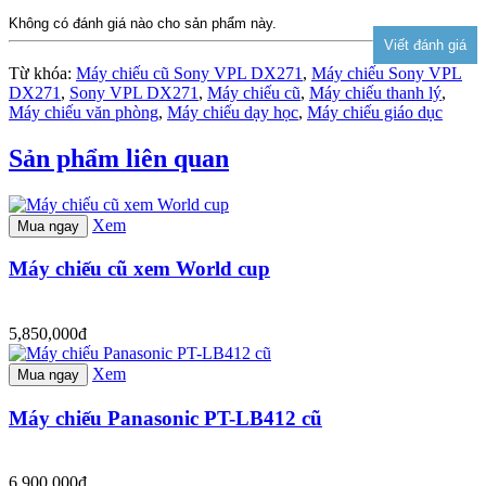
Không có đánh giá nào cho sản phẩm này.
Từ khóa:
Máy chiếu cũ Sony VPL DX271
,
Máy chiếu Sony VPL
DX271
,
Sony VPL DX271
,
Máy chiếu cũ
,
Máy chiếu thanh lý
,
Máy chiếu văn phòng
,
Máy chiếu dạy học
,
Máy chiếu giáo dục
Sản phẩm liên quan
Xem
Mua ngay
Máy chiếu cũ xem World cup
5,850,000đ
Xem
Mua ngay
Máy chiếu Panasonic PT-LB412 cũ
6,900,000đ