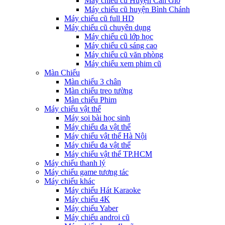
Máy chiếu cũ Huyện Cần Giờ
Máy chiếu cũ huyện Bình Chánh
Máy chiếu cũ full HD
Máy chiếu cũ chuyên dụng
Máy chiếu cũ lớp học
Máy chiếu cũ sáng cao
Máy chiếu cũ văn phòng
Máy chiếu xem phim cũ
Màn Chiếu
Màn chiếu 3 chân
Màn chiếu treo tường
Màn chiếu Phim
Máy chiếu vật thể
Máy soi bài học sinh
Máy chiếu đa vật thể
Máy chiếu vật thể Hà Nội
Máy chiếu đa vật thể
Máy chiếu vật thể TP.HCM
Máy chiếu thanh lý
Máy chiếu game tương tác
Máy chiếu khác
Máy chiếu Hát Karaoke
Máy chiếu 4K
Máy chiếu Yaber
Máy chiếu androi cũ