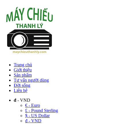
Trang chủ
Giới thiệu
Sản phẩm
Tư vấn người dùng
Đời sống
Liên hệ
đ
- VND
€ - Euro
£ - Pound Sterling
$ - US Dollar
đ - VND