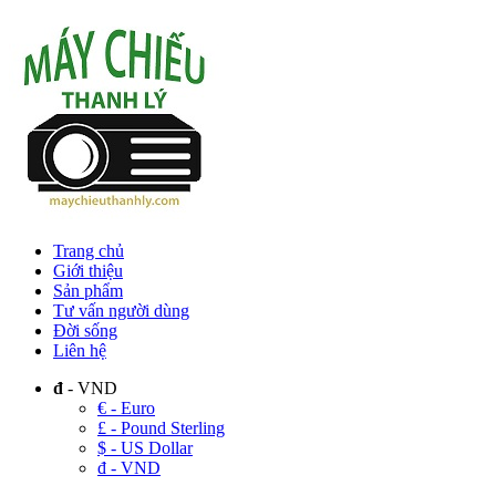
Trang chủ
Giới thiệu
Sản phẩm
Tư vấn người dùng
Đời sống
Liên hệ
đ
- VND
€ - Euro
£ - Pound Sterling
$ - US Dollar
đ - VND