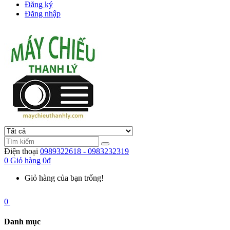
Đăng ký
Đăng nhập
Điện thoại
0989322618 - 0983232319
0
Giỏ hàng
0đ
Giỏ hàng của bạn trống!
0
Danh mục