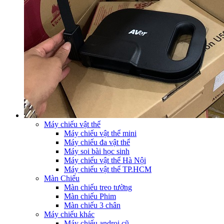
Máy chiếu vật thể
Máy chiếu vật thể mini
Máy chiếu đa vật thể
Máy soi bài học sinh
Máy chiếu vật thể Hà Nội
Máy chiếu vật thể TP.HCM
Màn Chiếu
Màn chiếu treo tường
Màn chiếu Phim
Màn chiếu 3 chân
Máy chiếu khác
Máy chiếu androi cũ