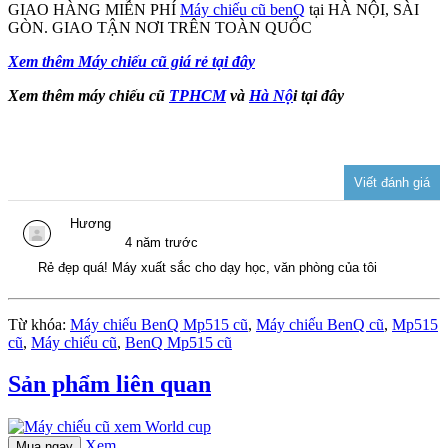
GIAO HÀNG MIỄN PHÍ
Máy chiếu cũ benQ
tại HÀ NỘI, SÀI
GÒN. GIAO TẬN NƠI TRÊN TOÀN QUỐC
Xem thêm Máy chiếu cũ giá rẻ tại đây
Xem thêm máy chiếu cũ
TPHCM
và
Hà Nộ
i tại đây
Hương
4 năm trước
Rẻ đẹp quá! Máy xuất sắc cho dạy học, văn phòng của tôi
Từ khóa:
Máy chiếu BenQ Mp515 cũ
,
Máy chiếu BenQ cũ
,
Mp515
cũ
,
Máy chiếu cũ
,
BenQ Mp515 cũ
Sản phẩm liên quan
Xem
Mua ngay