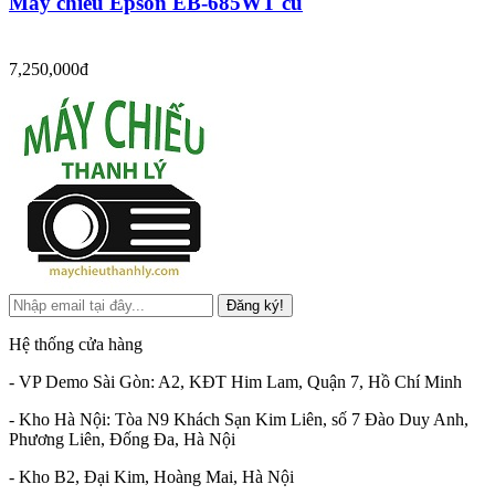
Máy chiếu Epson EB-685WT cũ
7,250,000đ
Đăng ký!
Hệ thống cửa hàng
- VP Demo Sài Gòn: A2, KĐT Him Lam, Quận 7, Hồ Chí Minh
- Kho Hà Nội: Tòa N9 Khách Sạn Kim Liên, số 7 Đào Duy Anh,
Phương Liên, Đống Đa, Hà Nội
- Kho B2, Đại Kim, Hoàng Mai, Hà Nội