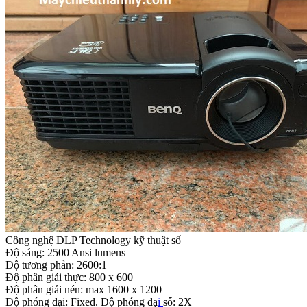
Công nghệ DLP Technology kỹ thuật số
Độ sáng: 2500 Ansi lumens
Độ tương phản: 2600:1
Độ phân giải thực: 800 x 600
Độ phân giải nén: max 1600 x 1200
Độ phóng đại: Fixed. Độ phóng đạ
i
số: 2X