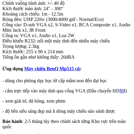
Chỉnh vuông hình ảnh: +/- 40 độ
Kích thước màn ảnh: 24" - 300"
Khoảng cách chiếu: 1m - 12.5m
Bóng đèn: UHP 220w (3000/4000 giờ - Normal/Eco)
Cổng vào: D-sub VGA x2, S-Video x1, RCA Composite x1, Audio
Mini Jack x1, IR Front
Cổng ra: VGA x1, Audio x1, Loa 2W
Điều khiển R232: nối một máy tính đến nhiều máy chiếu
Trọng lượng: 2.3kg
Kích thước: 255 x 90 x 214 mm
Tiếng ồn gần như không thấy: 26dBA
Ứng dụng
Máy chiếu BenQ Mp515 cũ
:
- dùng cho phòng dạy học từ cấp mầm non đến đại học
- cắm trực tiếp vào máy tính qua cổng VGA (Đầu chuyển HD
M
I)
- xem giải trí, đá bóng, xem phim
- độ bền siêu sáng đẹp mà ít dòng máy chiếu nào sánh được
Bảo hành
: 2-5 tháng tùy theo chính sách từng Khu vực trên toàn
quốc