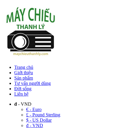
Trang chủ
Giới thiệu
Sản phẩm
Tư vấn người dùng
Đời sống
Liên hệ
đ
- VND
€ - Euro
£ - Pound Sterling
$ - US Dollar
đ - VND