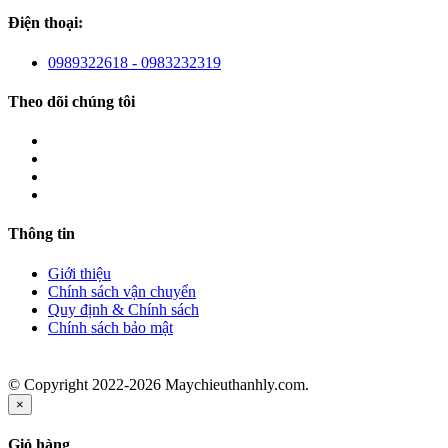
Điện thoại:
0989322618 - 0983232319
Theo dõi chúng tôi
Thông tin
Giới thiệu
Chính sách vận chuyển
Quy định & Chính sách
Chính sách bảo mật
© Copyright 2022-2026 Maychieuthanhly.com.
×
Giỏ hàng