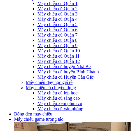
Máy chiếu cũ Quận 1
Máy chiếu cũ Quận 2
Máy chiếu cũ Quận 3
Máy chiếu cũ Quận 4
Máy chiếu cũ Quận 5
Máy chiếu cũ Quận 6
Máy chiếu cũ Quận 7
Máy chiếu cũ Quận 8
Máy chiếu cũ Quận 9
Máy chiếu cũ Quận 10
Máy chiếu cũ Quận 11
Máy chiếu cũ Quận 12
Máy chiếu cũ huyện Nhà Bè
Máy chiếu cũ huyện Bình Chánh
Máy chiếu cũ Huyện Cần Giờ
Máy chiếu dạy học giá rẻ
Máy chiếu cũ chuyên dụng
Máy chiếu cũ lớp học
Máy chiếu cũ sáng cao
Máy chiếu xem phim cũ
Máy chiếu cũ văn phòng
Bóng đèn máy chiếu
Máy chiếu game tương tác