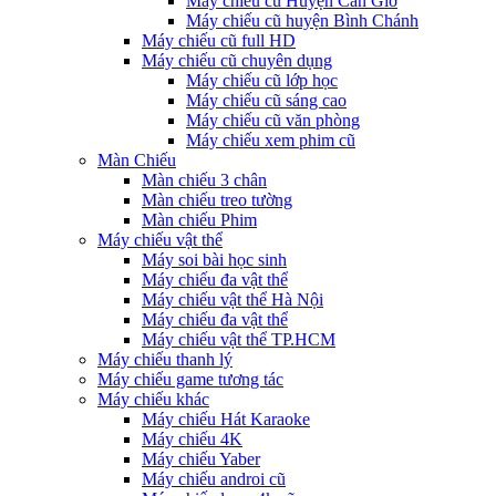
Máy chiếu cũ Huyện Cần Giờ
Máy chiếu cũ huyện Bình Chánh
Máy chiếu cũ full HD
Máy chiếu cũ chuyên dụng
Máy chiếu cũ lớp học
Máy chiếu cũ sáng cao
Máy chiếu cũ văn phòng
Máy chiếu xem phim cũ
Màn Chiếu
Màn chiếu 3 chân
Màn chiếu treo tường
Màn chiếu Phim
Máy chiếu vật thể
Máy soi bài học sinh
Máy chiếu đa vật thể
Máy chiếu vật thể Hà Nội
Máy chiếu đa vật thể
Máy chiếu vật thể TP.HCM
Máy chiếu thanh lý
Máy chiếu game tương tác
Máy chiếu khác
Máy chiếu Hát Karaoke
Máy chiếu 4K
Máy chiếu Yaber
Máy chiếu androi cũ