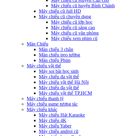
Máy chiếu cũ Huyện Cần Giờ
Máy chiếu cũ huyện Bình Chánh
Máy chiếu cũ full HD
Máy chiếu cũ chuyên dụng
Máy chiếu cũ lớp học
Máy chiếu cũ sáng cao
Máy chiếu cũ văn phòng
Máy chiếu xem phim cũ
Màn Chiếu
Màn chiếu 3 chân
Màn chiếu treo tường
Màn chiếu Phim
Máy chiếu vật thể
Máy soi bài học sinh
Máy chiếu đa vật thể
Máy chiếu vật thể Hà Nội
Máy chiếu đa vật thể
Máy chiếu vật thể TP.HCM
Máy chiếu thanh lý
Máy chiếu game tương tác
Máy chiếu khác
Máy chiếu Hát Karaoke
Máy chiếu 4K
Máy chiếu Yaber
Máy chiếu androi cũ