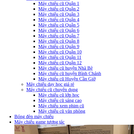
Máy chiếu cũ Quận 1
Máy chiếu cũ Quận 2
Máy chiếu cũ Quận 3
Máy chiếu cũ Quận 4
Máy chiếu cũ Quận 5
Máy chiếu cũ Quận 6
Máy chiếu cũ Quận 7
Máy chiếu cũ Quận 8
Máy chiếu cũ Quận 9
Máy chiếu cũ Quận 10
Máy chiếu cũ Quận 11
Máy chiếu cũ Quận 12
Máy chiếu cũ huyện Nhà Bè
Máy chiếu cũ huyện Bình Chánh
Máy chiếu cũ Huyện Cần Giờ
Máy chiếu dạy học giá rẻ
Máy chiếu cũ chuyên dụng
Máy chiếu cũ lớp học
Máy chiếu cũ sáng cao
Máy chiếu xem phim cũ
Máy chiếu cũ văn phòng
Bóng đèn máy chiếu
Máy chiếu game tương tác