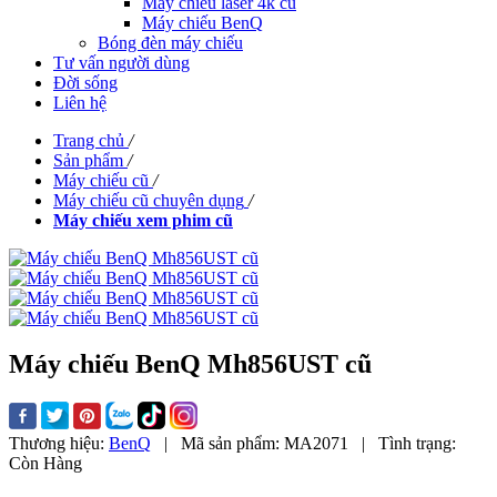
Máy chiếu laser 4k cũ
Máy chiếu BenQ
Bóng đèn máy chiếu
Tư vấn người dùng
Đời sống
Liên hệ
Trang chủ
/
Sản phẩm
/
Máy chiếu cũ
/
Máy chiếu cũ chuyên dụng
/
Máy chiếu xem phim cũ
Máy chiếu BenQ Mh856UST cũ
Thương hiệu:
BenQ
|
Mã sản phẩm:
MA2071
|
Tình trạng:
Còn Hàng