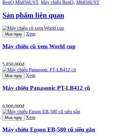
BenQ Mh856UST
,
Máy chiếu BenQ
,
Mh856UST
Sản phẩm liên quan
Xem
Mua ngay
Máy chiếu cũ xem World cup
5,850,000đ
Xem
Mua ngay
Máy chiếu Panasonic PT-LB412 cũ
6,900,000đ
Xem
Mua ngay
Máy chiếu Epson EB-580 cũ siêu gần