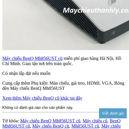
Máy chiếu BenQ Mh856UST cũ
miễn phí giao hàng Hà Nội, Hồ
Chí Minh. Giao tận nơi trên toàn quốc.
Có nhận lắp đặt nếu muốn
Cung cấp thêm Phụ kiện: Màn chiếu, giá treo, HDMI, VGA, Bóng
đèn Máy chiếu BenQ Mh856UST
Xem thêm Máy chiếu BenQ cũ khác tại đây
Không có đánh giá nào cho sản phẩm này.
Từ khóa:
Máy chiếu BenQ Mh856UST cũ
,
Máy chiếu cũ
,
BenQ
Mh856UST cũ
,
Máy chiếu BenQ cũ
,
Mh856UST cũ
,
Máy chiếu