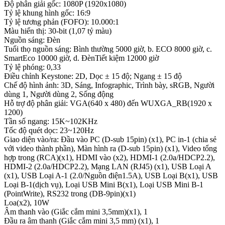
Độ phân giải gốc: 1080P (1920x1080)
Tỷ lệ khung hình gốc: 16:9
Tỷ lệ tương phản (FOFO): 10.000:1
Màu hiển thị: 30-bit (1,07 tỷ màu)
Nguồn sáng: Đèn
Tuổi thọ nguồn sáng: Bình thường 5000 giờ, b. ECO 8000 giờ, c.
SmartEco 10000 giờ, d. ĐènTiết kiệm 12000 giờ
Tỷ lệ phóng: 0,33
Điều chỉnh Keystone: 2D, Dọc ± 15 độ; Ngang ± 15 độ
Chế độ hình ảnh: 3D, Sáng, Infographic, Trình bày, sRGB, Người
dùng 1, Người dùng 2, Sống động
Hỗ trợ độ phân giải: VGA(640 x 480) đến WUXGA_RB(1920 x
1200)
Tần số ngang: 15K~102KHz
Tốc độ quét dọc: 23~120Hz
Giao diện vào/ra: Đầu vào PC (D-sub 15pin) (x1), PC in-1 (chia sẻ
với video thành phần), Màn hình ra (D-sub 15pin) (x1), Video tổng
hợp trong (RCA)(x1), HDMI vào (x2), HDMI-1 (2.0a/HDCP2.2),
HDMI-2 (2.0a/HDCP2.2), Mạng LAN (RJ45) (x1), USB Loại A
(x1), USB Loại A-1 (2.0/Nguồn điện1.5A), USB Loại B(x1), USB
Loại B-1(dịch vụ), Loại USB Mini B(x1), Loại USB Mini B-1
(PointWrite), RS232 trong (DB-9pin)(x1)
Loa(x2), 10W
Âm thanh vào (Giắc cắm mini 3,5mm)(x1), 1
Đầu ra âm thanh (Giắc cắm mini 3,5 mm) (x1), 1