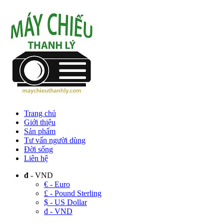
Trang chủ
Giới thiệu
Sản phẩm
Tư vấn người dùng
Đời sống
Liên hệ
đ
- VND
€ - Euro
£ - Pound Sterling
$ - US Dollar
đ - VND