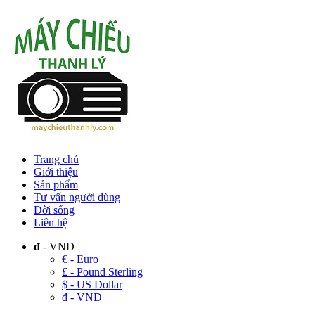
Trang chủ
Giới thiệu
Sản phẩm
Tư vấn người dùng
Đời sống
Liên hệ
đ
- VND
€ - Euro
£ - Pound Sterling
$ - US Dollar
đ - VND