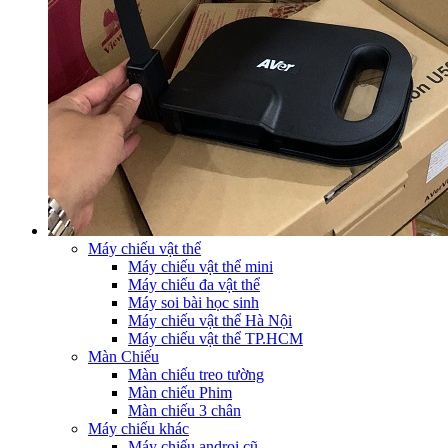
Máy chiếu vật thể
Máy chiếu vật thể mini
Máy chiếu đa vật thể
Máy soi bài học sinh
Máy chiếu vật thể Hà Nội
Máy chiếu vật thể TP.HCM
Màn Chiếu
Màn chiếu treo tường
Màn chiếu Phim
Màn chiếu 3 chân
Máy chiếu khác
Máy chiếu androi cũ