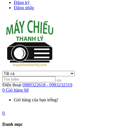
Đăng ký
Đăng nhập
Điện thoại
0989322618 - 0983232319
0
Giỏ hàng
0đ
Giỏ hàng của bạn trống!
0
Danh mục