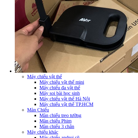
Máy chiếu vật thể
Máy chiếu vật thể mini
Máy chiếu đa vật thể
Máy soi bài học sinh
Máy chiếu vật thể Hà Nội
Máy chiếu vật thể TP.HCM
Màn Chiếu
Màn chiếu treo tường
Màn chiếu Phim
Màn chiếu 3 chân
Máy chiếu khác
Máy chiếu androi cũ