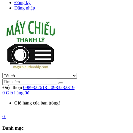
Đăng ký
Đăng nhập
Điện thoại
0989322618 - 0983232319
0
Giỏ hàng
0đ
Giỏ hàng của bạn trống!
0
Danh mục