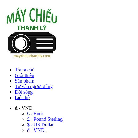
Trang chủ
Giới thiệu
Sản phẩm
Tư vấn người dùng
Đời sống
Liên hệ
đ
- VND
€ - Euro
£ - Pound Sterling
$ - US Dollar
đ - VND