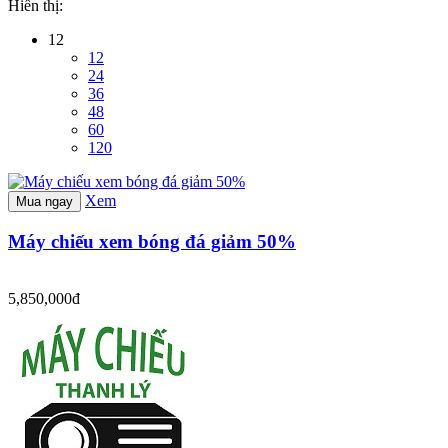
Hiển thị:
12
12
24
36
48
60
120
Xem
Mua ngay
Máy chiếu xem bóng đá giảm 50%
5,850,000đ