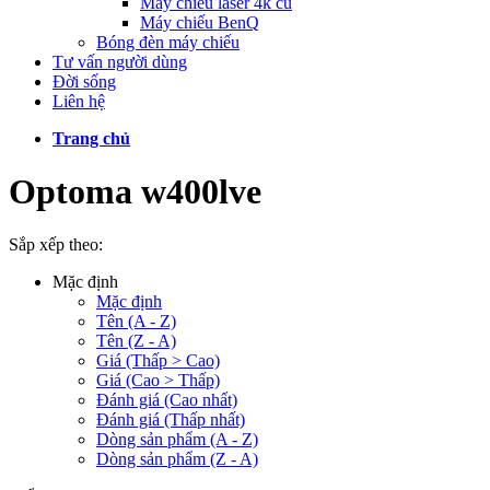
Máy chiếu laser 4k cũ
Máy chiếu BenQ
Bóng đèn máy chiếu
Tư vấn người dùng
Đời sống
Liên hệ
Trang chủ
Optoma w400lve
Sắp xếp theo:
Mặc định
Mặc định
Tên (A - Z)
Tên (Z - A)
Giá (Thấp > Cao)
Giá (Cao > Thấp)
Đánh giá (Cao nhất)
Đánh giá (Thấp nhất)
Dòng sản phẩm (A - Z)
Dòng sản phẩm (Z - A)