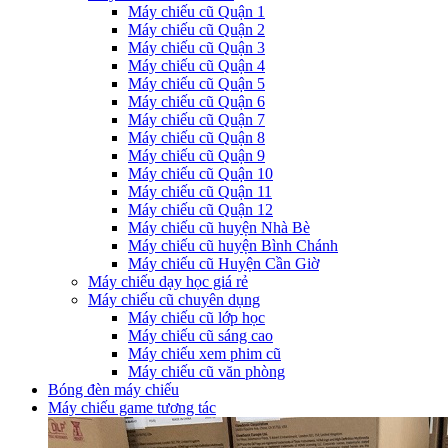
Máy chiếu cũ Quận 1
Máy chiếu cũ Quận 2
Máy chiếu cũ Quận 3
Máy chiếu cũ Quận 4
Máy chiếu cũ Quận 5
Máy chiếu cũ Quận 6
Máy chiếu cũ Quận 7
Máy chiếu cũ Quận 8
Máy chiếu cũ Quận 9
Máy chiếu cũ Quận 10
Máy chiếu cũ Quận 11
Máy chiếu cũ Quận 12
Máy chiếu cũ huyện Nhà Bè
Máy chiếu cũ huyện Bình Chánh
Máy chiếu cũ Huyện Cần Giờ
Máy chiếu dạy học giá rẻ
Máy chiếu cũ chuyên dụng
Máy chiếu cũ lớp học
Máy chiếu cũ sáng cao
Máy chiếu xem phim cũ
Máy chiếu cũ văn phòng
Bóng đèn máy chiếu
Máy chiếu game tương tác