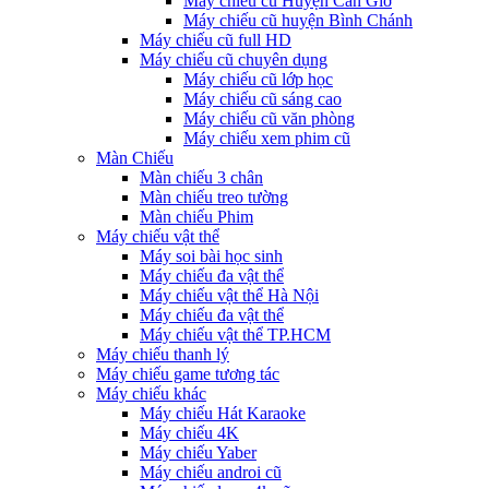
Máy chiếu cũ Huyện Cần Giờ
Máy chiếu cũ huyện Bình Chánh
Máy chiếu cũ full HD
Máy chiếu cũ chuyên dụng
Máy chiếu cũ lớp học
Máy chiếu cũ sáng cao
Máy chiếu cũ văn phòng
Máy chiếu xem phim cũ
Màn Chiếu
Màn chiếu 3 chân
Màn chiếu treo tường
Màn chiếu Phim
Máy chiếu vật thể
Máy soi bài học sinh
Máy chiếu đa vật thể
Máy chiếu vật thể Hà Nội
Máy chiếu đa vật thể
Máy chiếu vật thể TP.HCM
Máy chiếu thanh lý
Máy chiếu game tương tác
Máy chiếu khác
Máy chiếu Hát Karaoke
Máy chiếu 4K
Máy chiếu Yaber
Máy chiếu androi cũ