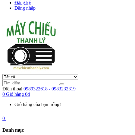
Đăng ký
Đăng nhập
Điện thoại
0989322618 - 0983232319
0
Giỏ hàng
0đ
Giỏ hàng của bạn trống!
0
Danh mục