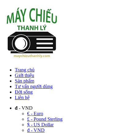
Trang chủ
Giới thiệu
Sản phẩm
Tư vấn người dùng
Đời sống
Liên hệ
đ
- VND
€ - Euro
£ - Pound Sterling
$ - US Dollar
đ - VND