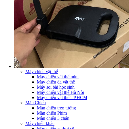
Máy chiếu vật thể
Máy chiếu vật thể mini
Máy chiếu đa vật thể
Máy soi bài học sinh
Máy chiếu vật thể Hà Nội
Máy chiếu vật thể TP.HCM
Màn Chiếu
Màn chiếu treo tường
Màn chiếu Phim
Màn chiếu 3 chân
Máy chiếu khác
Máy chiếu androi cũ