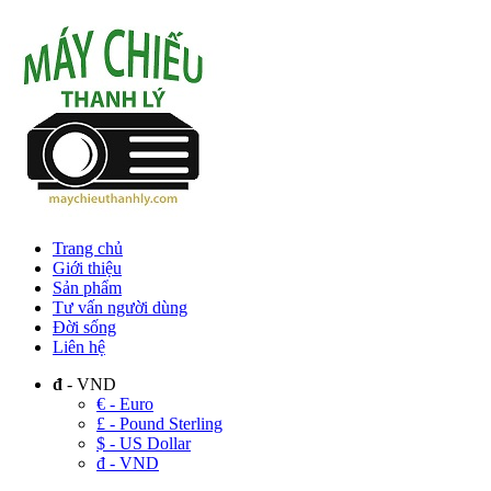
Trang chủ
Giới thiệu
Sản phẩm
Tư vấn người dùng
Đời sống
Liên hệ
đ
- VND
€ - Euro
£ - Pound Sterling
$ - US Dollar
đ - VND