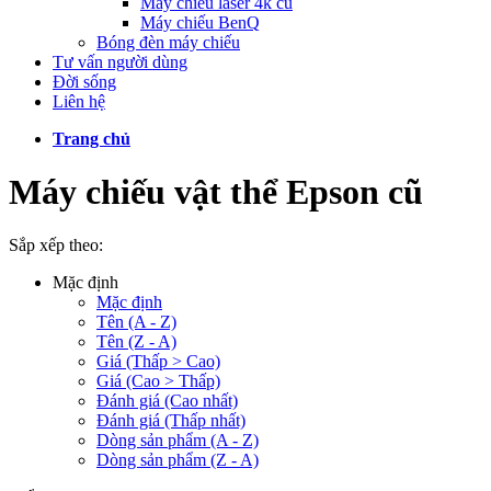
Máy chiếu laser 4k cũ
Máy chiếu BenQ
Bóng đèn máy chiếu
Tư vấn người dùng
Đời sống
Liên hệ
Trang chủ
Máy chiếu vật thể Epson cũ
Sắp xếp theo:
Mặc định
Mặc định
Tên (A - Z)
Tên (Z - A)
Giá (Thấp > Cao)
Giá (Cao > Thấp)
Đánh giá (Cao nhất)
Đánh giá (Thấp nhất)
Dòng sản phẩm (A - Z)
Dòng sản phẩm (Z - A)