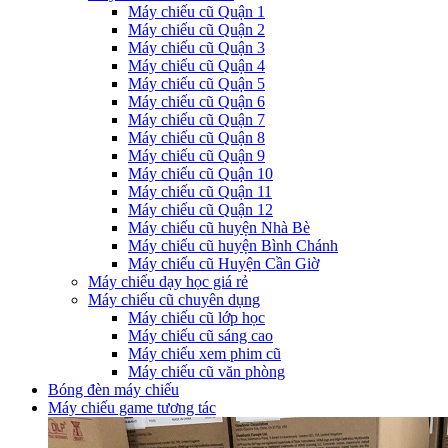
Máy chiếu cũ Quận 1
Máy chiếu cũ Quận 2
Máy chiếu cũ Quận 3
Máy chiếu cũ Quận 4
Máy chiếu cũ Quận 5
Máy chiếu cũ Quận 6
Máy chiếu cũ Quận 7
Máy chiếu cũ Quận 8
Máy chiếu cũ Quận 9
Máy chiếu cũ Quận 10
Máy chiếu cũ Quận 11
Máy chiếu cũ Quận 12
Máy chiếu cũ huyện Nhà Bè
Máy chiếu cũ huyện Bình Chánh
Máy chiếu cũ Huyện Cần Giờ
Máy chiếu dạy học giá rẻ
Máy chiếu cũ chuyên dụng
Máy chiếu cũ lớp học
Máy chiếu cũ sáng cao
Máy chiếu xem phim cũ
Máy chiếu cũ văn phòng
Bóng đèn máy chiếu
Máy chiếu game tương tác