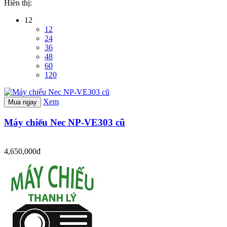
Hiển thị:
12
12
24
36
48
60
120
Xem
Mua ngay
Máy chiếu Nec NP-VE303 cũ
4,650,000đ