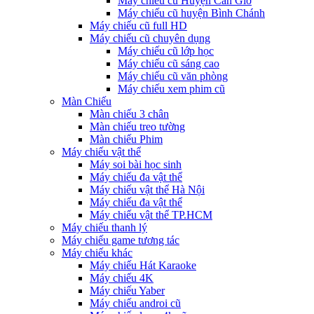
Máy chiếu cũ Huyện Cần Giờ
Máy chiếu cũ huyện Bình Chánh
Máy chiếu cũ full HD
Máy chiếu cũ chuyên dụng
Máy chiếu cũ lớp học
Máy chiếu cũ sáng cao
Máy chiếu cũ văn phòng
Máy chiếu xem phim cũ
Màn Chiếu
Màn chiếu 3 chân
Màn chiếu treo tường
Màn chiếu Phim
Máy chiếu vật thể
Máy soi bài học sinh
Máy chiếu đa vật thể
Máy chiếu vật thể Hà Nội
Máy chiếu đa vật thể
Máy chiếu vật thể TP.HCM
Máy chiếu thanh lý
Máy chiếu game tương tác
Máy chiếu khác
Máy chiếu Hát Karaoke
Máy chiếu 4K
Máy chiếu Yaber
Máy chiếu androi cũ