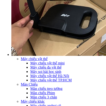
Máy chiếu vật thể
Máy chiếu vật thể mini
Máy chiếu đa vật thể
Máy soi bài học sinh
Máy chiếu vật thể Hà Nội
Máy chiếu vật thể TP.HCM
Màn Chiếu
Màn chiếu treo tường
Màn chiếu Phim
Màn chiếu 3 chân
Máy chiếu khác
Máy chiếu androi cũ