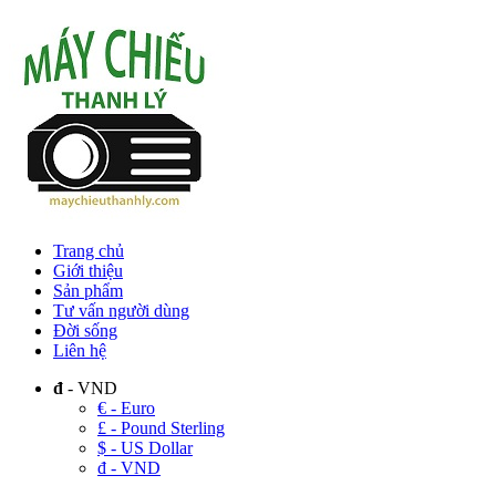
Trang chủ
Giới thiệu
Sản phẩm
Tư vấn người dùng
Đời sống
Liên hệ
đ
- VND
€ - Euro
£ - Pound Sterling
$ - US Dollar
đ - VND