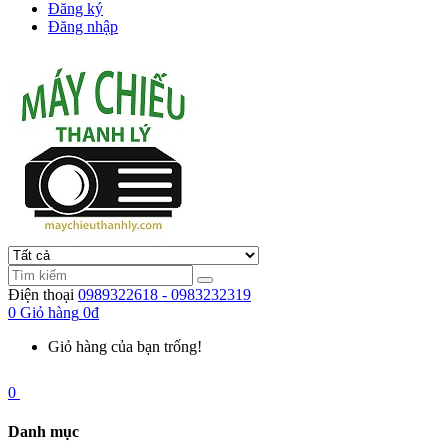
Đăng ký
Đăng nhập
Điện thoại
0989322618 - 0983232319
0
Giỏ hàng
0đ
Giỏ hàng của bạn trống!
0
Danh mục