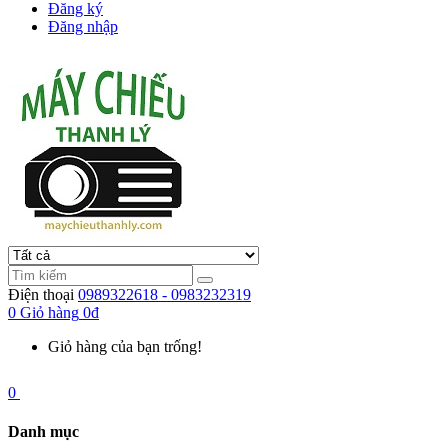
Đăng ký
Đăng nhập
Điện thoại
0989322618 - 0983232319
0
Giỏ hàng
0đ
Giỏ hàng của bạn trống!
0
Danh mục