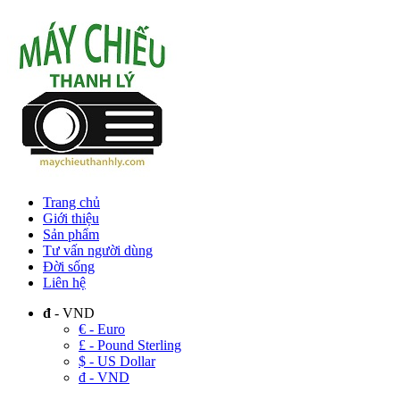
Trang chủ
Giới thiệu
Sản phẩm
Tư vấn người dùng
Đời sống
Liên hệ
đ
- VND
€ - Euro
£ - Pound Sterling
$ - US Dollar
đ - VND