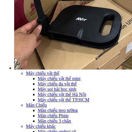
Máy chiếu vật thể
Máy chiếu vật thể mini
Máy chiếu đa vật thể
Máy soi bài học sinh
Máy chiếu vật thể Hà Nội
Máy chiếu vật thể TP.HCM
Màn Chiếu
Màn chiếu treo tường
Màn chiếu Phim
Màn chiếu 3 chân
Máy chiếu khác
Máy chiếu androi cũ