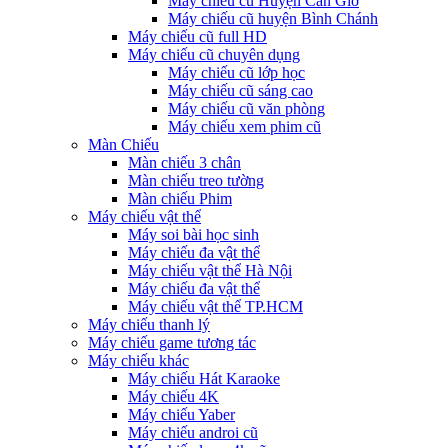
Máy chiếu cũ Huyện Cần Giờ
Máy chiếu cũ huyện Bình Chánh
Máy chiếu cũ full HD
Máy chiếu cũ chuyên dụng
Máy chiếu cũ lớp học
Máy chiếu cũ sáng cao
Máy chiếu cũ văn phòng
Máy chiếu xem phim cũ
Màn Chiếu
Màn chiếu 3 chân
Màn chiếu treo tường
Màn chiếu Phim
Máy chiếu vật thể
Máy soi bài học sinh
Máy chiếu đa vật thể
Máy chiếu vật thể Hà Nội
Máy chiếu đa vật thể
Máy chiếu vật thể TP.HCM
Máy chiếu thanh lý
Máy chiếu game tương tác
Máy chiếu khác
Máy chiếu Hát Karaoke
Máy chiếu 4K
Máy chiếu Yaber
Máy chiếu androi cũ