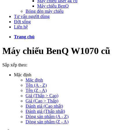
Máy chiếu laser 4k cũ
Máy chiếu BenQ
Bóng đèn máy chiếu
Tư vấn người dùng
Đời sống
Liên hệ
Trang chủ
Máy chiếu BenQ W1070 cũ
Sắp xếp theo:
Mặc định
Mặc định
Tên (A - Z)
Tên (Z - A)
Giá (Thấp > Cao)
Giá (Cao > Thấp)
Đánh giá (Cao nhất)
Đánh giá (Thấp nhất)
Dòng sản phẩm (A - Z)
Dòng sản phẩm (Z - A)