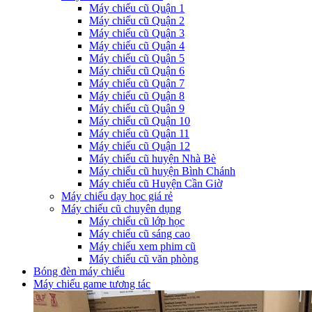
Máy chiếu cũ Quận 1
Máy chiếu cũ Quận 2
Máy chiếu cũ Quận 3
Máy chiếu cũ Quận 4
Máy chiếu cũ Quận 5
Máy chiếu cũ Quận 6
Máy chiếu cũ Quận 7
Máy chiếu cũ Quận 8
Máy chiếu cũ Quận 9
Máy chiếu cũ Quận 10
Máy chiếu cũ Quận 11
Máy chiếu cũ Quận 12
Máy chiếu cũ huyện Nhà Bè
Máy chiếu cũ huyện Bình Chánh
Máy chiếu cũ Huyện Cần Giờ
Máy chiếu dạy học giá rẻ
Máy chiếu cũ chuyên dụng
Máy chiếu cũ lớp học
Máy chiếu cũ sáng cao
Máy chiếu xem phim cũ
Máy chiếu cũ văn phòng
Bóng đèn máy chiếu
Máy chiếu game tương tác