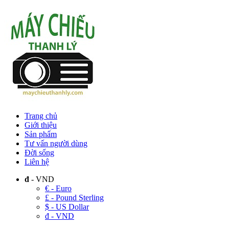
Trang chủ
Giới thiệu
Sản phẩm
Tư vấn người dùng
Đời sống
Liên hệ
đ
- VND
€ - Euro
£ - Pound Sterling
$ - US Dollar
đ - VND