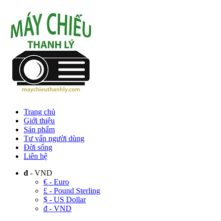
Trang chủ
Giới thiệu
Sản phẩm
Tư vấn người dùng
Đời sống
Liên hệ
đ
- VND
€ - Euro
£ - Pound Sterling
$ - US Dollar
đ - VND