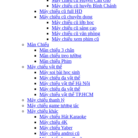
Máy chiếu cũ Huyện Cần Giờ
Máy chiếu cũ huyện Bình Chánh
Máy chiếu cũ full HD
Máy chiếu cũ chuyên dụng
Máy chiếu cũ lớp học
Máy chiếu cũ sáng cao
Máy chiếu cũ văn phòng
Máy chiếu xem phim cũ
Màn Chiếu
Màn chiếu 3 chân
Màn chiếu treo tường
Màn chiếu Phim
Máy chiếu vật thể
Máy soi bài học sinh
Máy chiếu đa vật thể
Máy chiếu vật thể Hà Nội
Máy chiếu đa vật thể
Máy chiếu vật thể TP.HCM
Máy chiếu thanh lý
Máy chiếu game tương tác
Máy chiếu khác
Máy chiếu Hát Karaoke
Máy chiếu 4K
Máy chiếu Yaber
Máy chiếu androi cũ