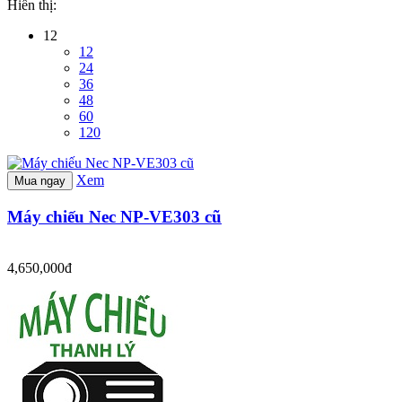
Hiển thị:
12
12
24
36
48
60
120
Xem
Mua ngay
Máy chiếu Nec NP-VE303 cũ
4,650,000đ