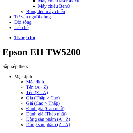
Máy chiếu laser 4k cũ
Máy chiếu BenQ
Bóng đèn máy chiếu
Tư vấn người dùng
Đời sống
Liên hệ
Trang chủ
Epson EH TW5200
Sắp xếp theo:
Mặc định
Mặc định
Tên (A - Z)
Tên (Z - A)
Giá (Thấp > Cao)
Giá (Cao > Thấp)
Đánh giá (Cao nhất)
Đánh giá (Thấp nhất)
Dòng sản phẩm (A - Z)
Dòng sản phẩm (Z - A)