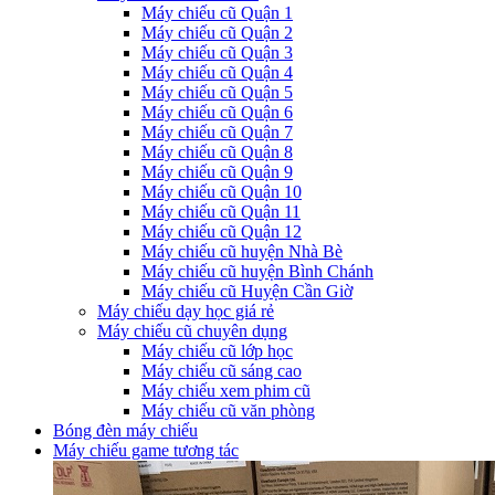
Máy chiếu cũ Quận 1
Máy chiếu cũ Quận 2
Máy chiếu cũ Quận 3
Máy chiếu cũ Quận 4
Máy chiếu cũ Quận 5
Máy chiếu cũ Quận 6
Máy chiếu cũ Quận 7
Máy chiếu cũ Quận 8
Máy chiếu cũ Quận 9
Máy chiếu cũ Quận 10
Máy chiếu cũ Quận 11
Máy chiếu cũ Quận 12
Máy chiếu cũ huyện Nhà Bè
Máy chiếu cũ huyện Bình Chánh
Máy chiếu cũ Huyện Cần Giờ
Máy chiếu dạy học giá rẻ
Máy chiếu cũ chuyên dụng
Máy chiếu cũ lớp học
Máy chiếu cũ sáng cao
Máy chiếu xem phim cũ
Máy chiếu cũ văn phòng
Bóng đèn máy chiếu
Máy chiếu game tương tác